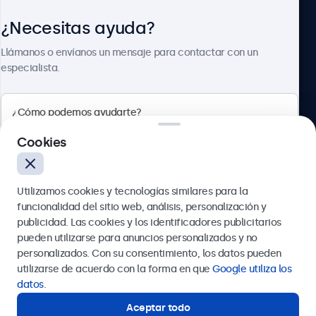
¿Necesitas ayuda?
Sobre Beetronics
Llámanos o envíanos un mensaje para contactar con un
especialista.
Beetronics
Cookies
Calle de María de Molina, 39, Madrid, 28006, España
Utilizamos cookies y tecnologías similares para la
4.8/5 la valoración de 5000+ empresas
funcionalidad del sitio web, análisis, personalización y
Español
publicidad. Las cookies y los identificadores publicitarios
pueden utilizarse para anuncios personalizados y no
Enviar
personalizados. Con su consentimiento, los datos pueden
utilizarse de acuerdo con la forma en que
Google utiliza los
O llámanos al
911 981 024
datos
.
Aceptar todo
¿Necesitas ayuda?