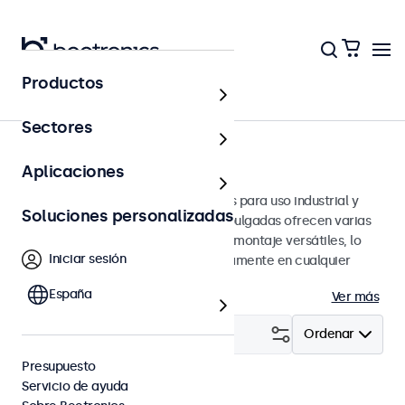
Productos
Monitores
Sectores
Monitores de 17 pulgadas
Aplicaciones
Monitores de 17 pulgadas diseñados para uso industrial y
Soluciones personalizadas
profesional. Estos monitores de 17 pulgadas ofrecen varias
conexiones de video y opciones de montaje versátiles, lo
Iniciar sesión
que les permite integrarse perfectamente en cualquier
entorno.
España
Ver más
Filtrar (
2
)
Ordenar
Presupuesto
Servicio de ayuda
Monitores 17"
Eliminar selección