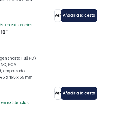
Ver
Añadir a la cesta
ds. en existencias
10"
gen (hasta Full HD)
BNC, RCA
ed, empotrado
243 x 165 x 35 mm
Ver
Añadir a la cesta
. en existencias