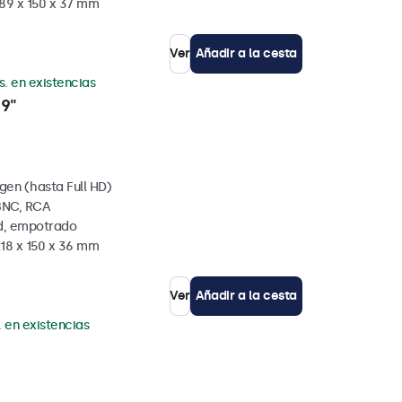
189 x 150 x 37 mm
Ver
Añadir a la cesta
s. en existencias
 9"
gen (hasta Full HD)
BNC, RCA
ed, empotrado
218 x 150 x 36 mm
Ver
Añadir a la cesta
. en existencias