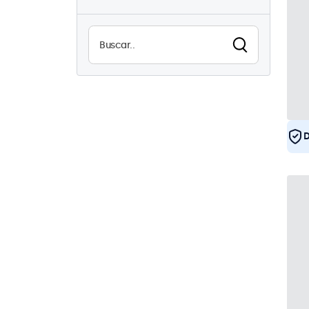
USB
24
Uso continuo (24/7)
24
Antivandalismo
1
EN50155
24
eMark
24
DNV
22
D