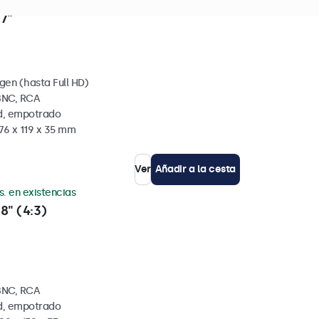
s. en existencias
7"
gen (hasta Full HD)
BNC, RCA
ed, empotrado
76 x 119 x 35 mm
Ver
Añadir a la cesta
s. en existencias
8" (4:3)
BNC, RCA
ed, empotrado