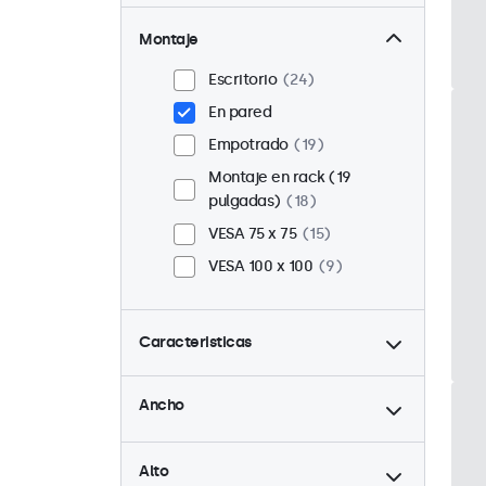
Montaje
Escritorio
24
En pared
Empotrado
19
Montaje en rack (19
pulgadas)
18
VESA 75 x 75
15
VESA 100 x 100
9
Caracteristicas
hasta
4:3 / 5:4
6
Ancho
9-36 Volt
24
hasta
Ajuste de brillo
24
Alto
Reproductor multimedia