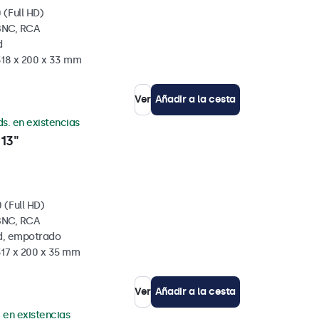
 (Full HD)
BNC, RCA
d
318 x 200 x 33 mm
Ver
Añadir a la cesta
ds. en existencias
13"
 (Full HD)
BNC, RCA
ed, empotrado
317 x 200 x 35 mm
Ver
Añadir a la cesta
. en existencias