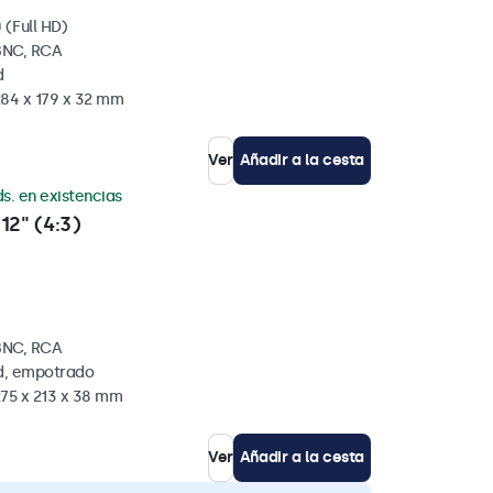
 (Full HD)
BNC, RCA
d
284 x 179 x 32 mm
Ver
Añadir a la cesta
s. en existencias
12" (4:3)
BNC, RCA
ed, empotrado
275 x 213 x 38 mm
Ver
Añadir a la cesta