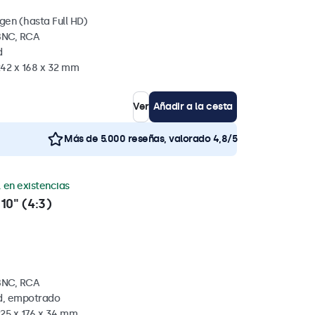
gen (hasta Full HD)
BNC, RCA
d
242 x 168 x 32 mm
Ver
Añadir a la cesta
Más de 5.000 reseñas, valorado 4,8/5
. en existencias
10" (4:3)
BNC, RCA
ed, empotrado
225 x 176 x 34 mm