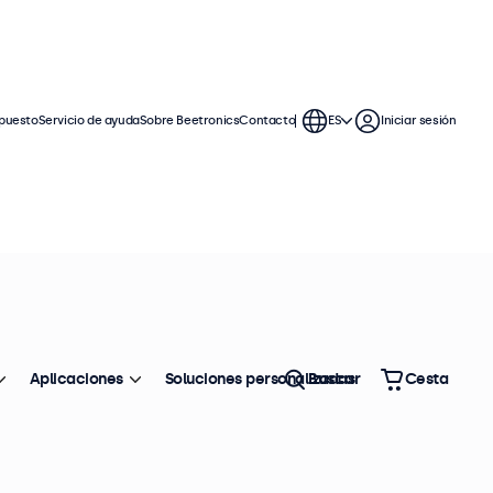
puesto
Servicio de ayuda
Sobre Beetronics
Contacto
ES
Iniciar sesión
as
 conexión VESA, lo que permite
ores tienen una carcasa delgada que
Aplicaciones
Soluciones personalizadas
Buscar
Cesta
Ordenar
Top ventas