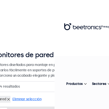
Presu
nitores de pared de 7 a 32 pulgad
tores diseñados para montaje en pared. Estos monitores vienen con
arlos fácilmente en soportes de pared universales VESA. Los monit
orciona un acabado elegante y plano.
Productos
Sectores
24
resultados
ared
Eliminar selección