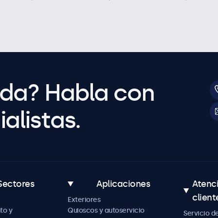
uda? Habla con
alistas.
Sectores
Aplicaciones
Atenc
client
Exteriores
to y
Quioscos y autoservicio
Servicio d