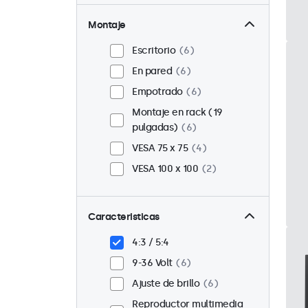
Montaje
Escritorio
6
En pared
6
Empotrado
6
Montaje en rack (19
pulgadas)
6
VESA 75 x 75
4
VESA 100 x 100
2
Caracteristicas
4:3 / 5:4
9-36 Volt
6
Ajuste de brillo
6
Reproductor multimedia