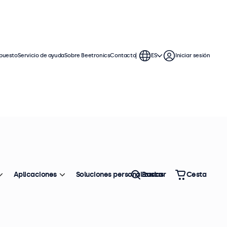
puesto
Servicio de ayuda
Sobre Beetronics
Contacto
ES
Iniciar sesión
4:3 y 5:4
uo en entornos hostiles. Los
uración.
Ordenar
Top ventas
Aplicaciones
Soluciones personalizadas
Buscar
Cesta
s. en existencias