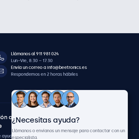
Llámanos al 911 981 024
Lun–Vie, 8:30 – 17:30
Envía un correo a info@beetronics.es
Respondemos en 2 horas hábiles
ión al
Sobre Beetronics
¿Necesitas ayuda?
e
Colaboraciones
Llámanos o envíanos un mensaje para contactar con un
Noticias
e ayuda
especialista.