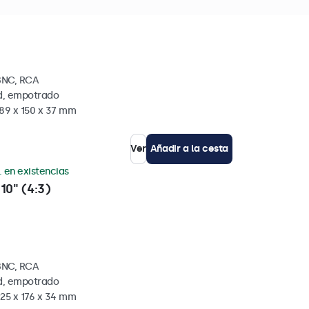
8" (4:3)
BNC, RCA
ed, empotrado
189 x 150 x 37 mm
Ver
Añadir a la cesta
. en existencias
10" (4:3)
BNC, RCA
ed, empotrado
225 x 176 x 34 mm