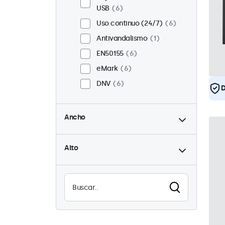
USB
6
Uso continuo (24/7)
6
Antivandalismo
1
EN50155
6
eMark
6
DNV
6
D
hasta
Ancho
hasta
Alto