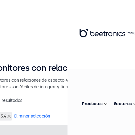
Presu
nitores con relaciones de aspecto 
tores con relaciones de aspecto 4:3 y 5:4, diseñados para uso contin
tores son fáciles de integrar y tienen numerosas opciones de config
6
resultados
Productos
Sectores
 5:4
Eliminar selección
Referencia:
8VG7M
100+ ud