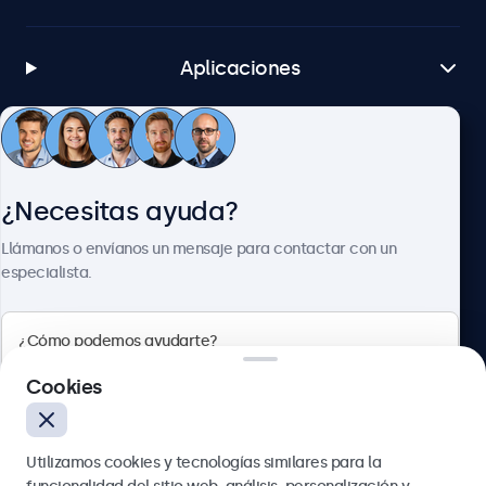
Aplicaciones
Atención al cliente
¿Necesitas ayuda?
Sobre Beetronics
Llámanos o envíanos un mensaje para contactar con un
especialista.
Beetronics
Cookies
Calle de María de Molina, 39, Madrid, 28006, España
Utilizamos cookies y tecnologías similares para la
4.8/5 la valoración de 5000+ empresas