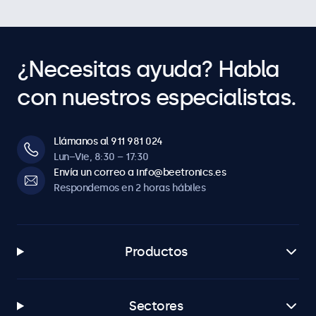
Contenido del paquete
Contiene
Adaptador de alimentación
¿Necesitas ayuda? Habla
con nuestros especialistas.
Compatibilidad
Compatible con
10HB9M/U1, 12HB9M/U1, 15HB9M/U1, 17HB9M/U1,
Llámanos al 911 981 024
19HB9M/U1, 22HB9M/U1, 24HB9M/U1, 27HB9M/U1
Lun–Vie, 8:30 – 17:30
Envía un correo a info@beetronics.es
Respondemos en 2 horas hábiles
Productos
Sectores