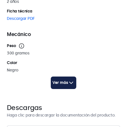
2 años
Ficha técnica
Descargar PDF
Mecánico
Peso
300 gramos
Color
Negro
Longitud del cable
Ver más
250 cm (AC: 100 cm / DC: 150 cm)
Dibujo técnico (2D)
Descargar PDF
Descargas
Dibujo técnico (3D)
Haga clic para descargar la documentación del producto.
Descargar CAD/STP