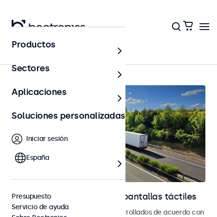
Productos
Página principal
Sectores
Aplicaciones
Soluciones personalizadas
Iniciar sesión
España
Monitores automotrices y pantallas táctiles
Presupuesto
Servicio de ayuda
Monitores y pantallas táctiles desarrollados de acuerdo con