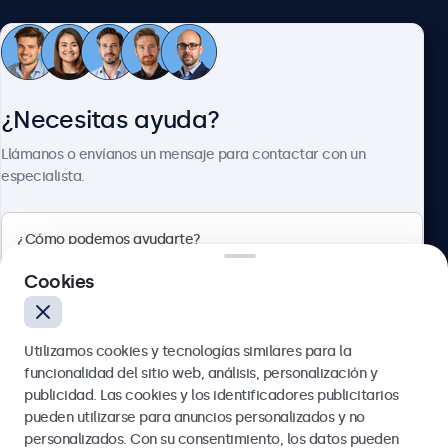
Atención al cliente
¿Necesitas ayuda?
Sobre Beetronics
Llámanos o envíanos un mensaje para contactar con un
especialista.
Beetronics
Cookies
Calle de María de Molina, 39, Madrid, 28006, España
Utilizamos cookies y tecnologías similares para la
4.8/5 la valoración de 5000+ empresas
funcionalidad del sitio web, análisis, personalización y
Español
publicidad. Las cookies y los identificadores publicitarios
pueden utilizarse para anuncios personalizados y no
Enviar
personalizados. Con su consentimiento, los datos pueden