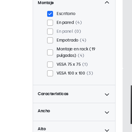
Montaje
Escritorio
En pared
4
En panel
0
Empotrado
4
Montaje en rack (19
pulgadas)
4
VESA 75 x 75
1
VESA 100 x 100
3
Caracteristicas
hasta
4:3 / 5:4
2
Ancho
9-36 Volt
4
hasta
Ajuste de brillo
4
Alto
Reproductor multimedia