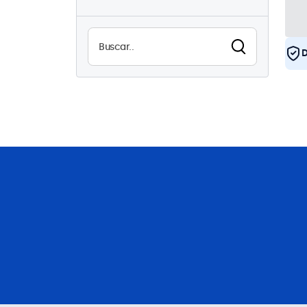
USB
2
Alta luminosidad
0
Legible a la luz del sol
0
D
Impermeable (IP65)
2
A prueba de polvo (IP65)
2
Uso continuo (24/7)
4
Antivandalismo
2
EN50155
4
eMark
4
DNV
4