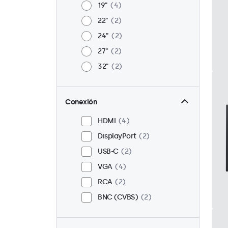
19"
4
22"
2
24"
2
27"
2
32"
2
Conexión
HDMI
4
DisplayPort
2
USB-C
2
VGA
4
RCA
2
BNC (CVBS)
2