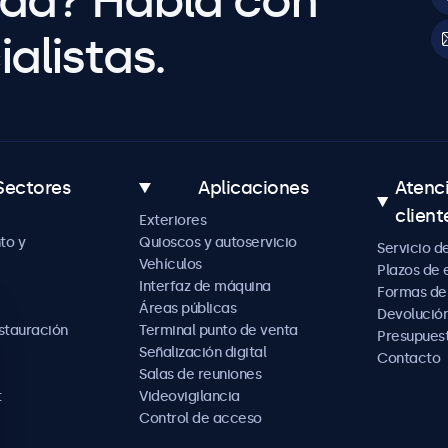
uda? Habla con
alistas.
Sectores
Aplicaciones
Atenc
client
Exteriores
to y
Quioscos y autoservicio
Servicio d
Vehículos
Plazos de 
Interfaz de máquina
Formas de
Áreas públicas
Devolución
estauración
Terminal punto de venta
Presupues
Señalización digital
Contacto
Salas de reuniones
t
Videovigilancia
Control de acceso