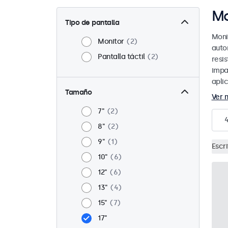
Mo
Tipo de pantalla
Moni
Monitor
2
auto
Pantalla táctil
2
resi
impa
apli
Tamaño
Ver 
7"
2
8"
2
9"
1
Escri
10"
6
12"
6
13"
4
15"
7
17"