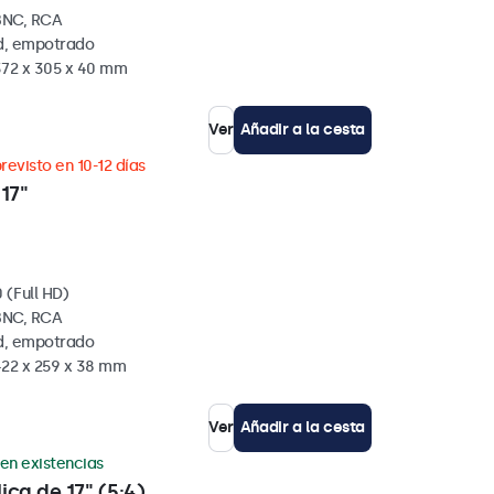
BNC, RCA
ed, empotrado
372 x 305 x 40 mm
Ver
Añadir a la cesta
revisto en 10-12 días
17"
 (Full HD)
BNC, RCA
ed, empotrado
422 x 259 x 38 mm
Ver
Añadir a la cesta
 en existencias
ica de 17" (5:4)