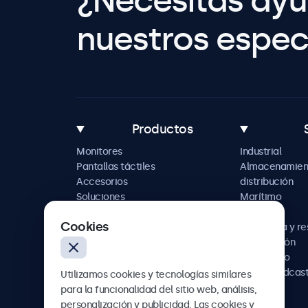
¿Necesitas ay
nuestros especi
Productos
Monitores
Industrial
Pantallas táctiles
Almacenamien
Accesorios
distribución
Soluciones
Marítimo
personalizadas
Retail
Cookies
Hostelería y r
Automoción
Ferroviario
AV y broadcas
Utilizamos cookies y tecnologías similares
Sanidad
para la funcionalidad del sitio web, análisis,
personalización y publicidad. Las cookies y