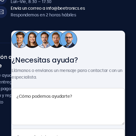
Lun–Vie, 8:30 – 17:30
Envía un correo a info@beetronics.es
Respondemos en 2 horas hábiles
ión al
Sobre Beetronics
¿Necesitas ayuda?
e
Colaboraciones
Llámanos o envíanos un mensaje para contactar con un
Noticias
e ayuda
especialista.
Sobre nosotros
entrega
Trabaja con nosotros
 pago
Términos y Condiciones
 y reparación
Declaración de
to
Privacidad