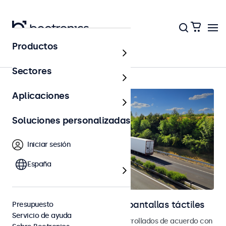
Productos
Automoción
Sectores
Aplicaciones
Soluciones personalizadas
Iniciar sesión
España
Monitores automotrices y pantallas táctiles
Presupuesto
Servicio de ayuda
Monitores y pantallas táctiles desarrollados de acuerdo con