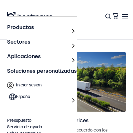
Productos
Página principal
Sectores
Aplicaciones
Soluciones personalizadas
Iniciar sesión
España
Pantallas táctiles automotrices
Presupuesto
Servicio de ayuda
Pantallas táctiles desarrolladas de acuerdo con los