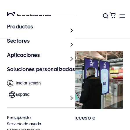
Productos
Control de acceso
Sectores
Aplicaciones
Soluciones personalizadas
Iniciar sesión
España
Pantallas para control de acceso e
Presupuesto
Servicio de ayuda
identificación