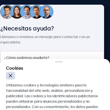
Atención al cliente
¿Necesitas ayuda?
Sobre Beetronics
Llámanos o envíanos un mensaje para contactar con un
especialista.
Beetronics
Cookies
Calle de María de Molina, 39, Madrid, 28006, España
Utilizamos cookies y tecnologías similares para la
4.8/5 la valoración de 5000+ empresas
funcionalidad del sitio web, análisis, personalización y
Español
publicidad. Las cookies y los identificadores publicitarios
pueden utilizarse para anuncios personalizados y no
Enviar
personalizados. Con su consentimiento, los datos pueden