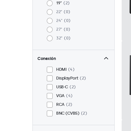
19"
2
22"
0
24"
0
27"
0
32"
0
Conexión
HDMI
4
DisplayPort
2
USB-C
2
VGA
4
RCA
2
BNC (CVBS)
2