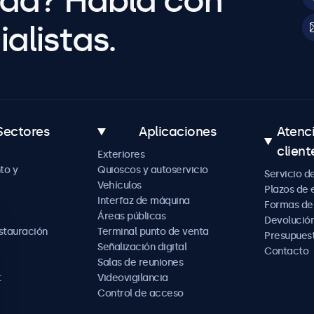
uda? Habla con
alistas.
Sectores
Aplicaciones
Atenc
client
Exteriores
to y
Quioscos y autoservicio
Servicio d
Vehículos
Plazos de 
Interfaz de máquina
Formas de
Áreas públicas
Devolución
estauración
Terminal punto de venta
Presupues
Señalización digital
Contacto
Salas de reuniones
t
Videovigilancia
Control de acceso