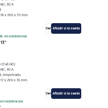
BNC, RCA
d
318 x 200 x 33 mm
Ver
Añadir a la cesta
ds. en existencias
13"
 (Full HD)
BNC, RCA
ed, empotrado
317 x 200 x 35 mm
Ver
Añadir a la cesta
 en existencias
"