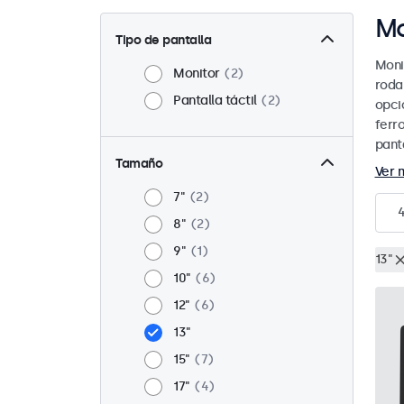
Mo
Tipo de pantalla
Moni
Monitor
2
roda
Pantalla táctil
2
opci
ferr
panta
Tamaño
Ver 
7"
2
8"
2
9"
1
13"
10"
6
12"
6
13"
15"
7
17"
4