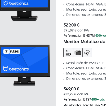
Conexiones: HDMI, VGA, 
Montaje: escritorio, pare
Dimensiones exteriores: 
329,00 €
398,09 € con IVA
Referencia:
13HD7M
100+ u
Monitor Metálico de 
Resolución de 1920 x 1080
Conexiones: HDMI, VGA, 
Montaje: escritorio, par
Dimensiones exteriores: 
349,00 €
422,29 € con IVA
Referencia:
13TS7
100+ uds.
Pantalla Táctil de 13