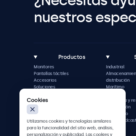
¿Necesitas ay
nuestros especi
Productos
Monitores
Industrial
Pantallas táctiles
Almacenamien
Accesorios
distribución
Soluciones
Marítimo
personalizadas
Retail
Cookies
Hostelería y r
Automoción
Ferroviario
AV y broadcas
Utilizamos cookies y tecnologías similares
Sanidad
para la funcionalidad del sitio web, análisis,
personalización y publicidad. Las cookies y