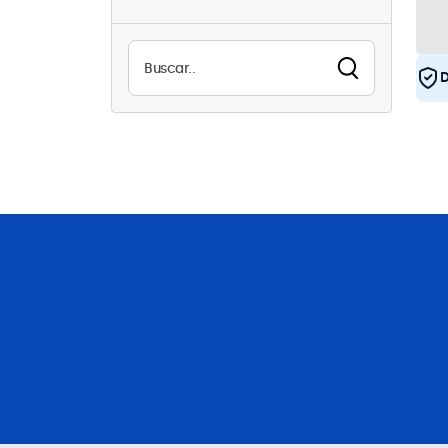
USB
2
Alta luminosidad
0
Legible a la luz del sol
0
D
Impermeable (IP65)
2
A prueba de polvo (IP65)
2
Uso continuo (24/7)
4
Antivandalismo
2
EN50155
4
eMark
4
DNV
4