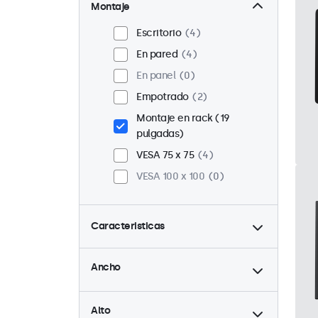
Montaje
Escritorio
4
En pared
4
En panel
0
Empotrado
2
Montaje en rack (19
pulgadas)
VESA 75 x 75
4
VESA 100 x 100
0
Caracteristicas
hasta
4:3 / 5:4
0
Ancho
9-36 Volt
4
hasta
Ajuste de brillo
4
Alto
Reproductor multimedia