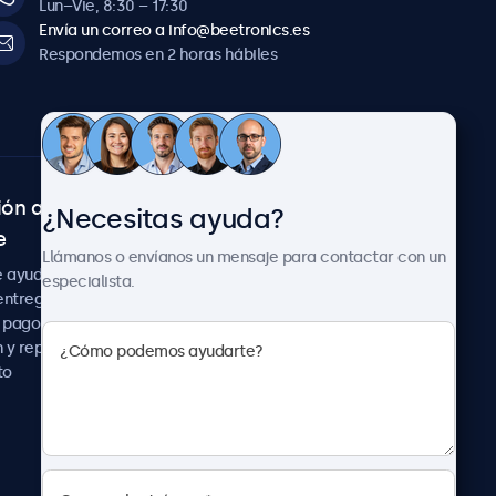
Lun–Vie, 8:30 – 17:30
Envía un correo a info@beetronics.es
Respondemos en 2 horas hábiles
ión al
Sobre Beetronics
¿Necesitas ayuda?
e
Colaboraciones
Llámanos o envíanos un mensaje para contactar con un
Noticias
e ayuda
especialista.
Sobre nosotros
entrega
Trabaja con nosotros
 pago
Términos y Condiciones
 y reparación
Declaración de
to
Privacidad