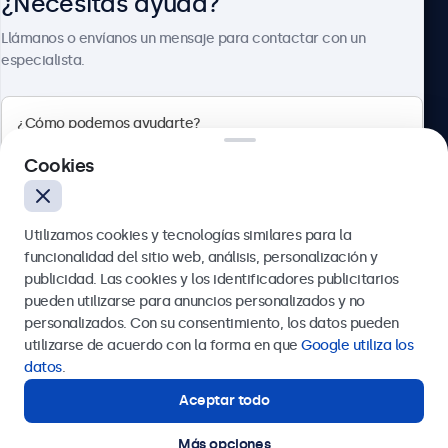
¿Necesitas ayuda?
Sobre Beetronics
Llámanos o envíanos un mensaje para contactar con un
especialista.
Beetronics
Cookies
Calle de María de Molina, 39, Madrid, 28006, España
Utilizamos cookies y tecnologías similares para la
4.8/5 la valoración de 5000+ empresas
funcionalidad del sitio web, análisis, personalización y
Español
publicidad. Las cookies y los identificadores publicitarios
pueden utilizarse para anuncios personalizados y no
Enviar
personalizados. Con su consentimiento, los datos pueden
utilizarse de acuerdo con la forma en que
Google utiliza los
O llámanos al
911 981 024
datos
.
Aceptar todo
¿Necesitas ayuda?
Estamos aquí para ayudarte.
Más opciones