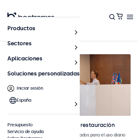
Productos
Página principal
Sectores
Aplicaciones
Soluciones personalizadas
Iniciar sesión
España
Pantallas para hostelería y restauración
Presupuesto
Servicio de ayuda
Monitores y pantallas táctiles diseñados para el uso diario