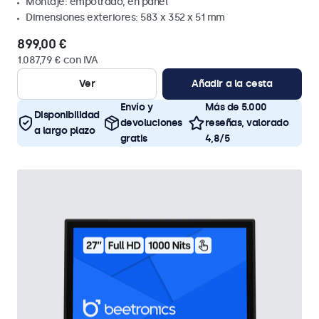
Montaje: empotrado, en panel
Dimensiones exteriores: 583 x 352 x 51 mm
899,00 €
1.087,79 € con IVA
Ver
Añadir a la cesta
Envío y
Más de 5.000
Disponibilidad
devoluciones
reseñas, valorado
a largo plazo
gratis
4,8/5