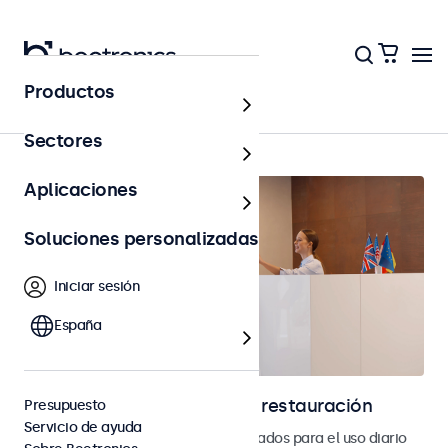
Productos
Página principal
Sectores
Aplicaciones
Soluciones personalizadas
Iniciar sesión
España
Pantallas para hostelería y restauración
Presupuesto
Servicio de ayuda
Monitores y pantallas táctiles diseñados para el uso diario