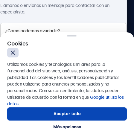
Sobre Beetronics
Llámanos o envíanos un mensaje para contactar con un
especialista.
Beetronics
Cookies
Calle de María de Molina, 39, Madrid, 28006, España
Utilizamos cookies y tecnologías similares para la
4.8/5 la valoración de 5000+ empresas
funcionalidad del sitio web, análisis, personalización y
Español
publicidad. Las cookies y los identificadores publicitarios
pueden utilizarse para anuncios personalizados y no
Enviar
personalizados. Con su consentimiento, los datos pueden
utilizarse de acuerdo con la forma en que
Google utiliza los
O llámanos al
911 981 024
datos
.
Aceptar todo
¿Necesitas ayuda?
Estamos aquí para ayudarte.
Más opciones
© 2026 Beetronics