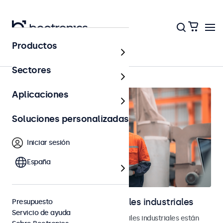
Productos
Industrial
Sectores
Aplicaciones
Soluciones personalizadas
Iniciar sesión
España
Monitores y pantallas táctiles industriales
Presupuesto
Servicio de ayuda
Nuestros monitores y pantallas táctiles industriales están