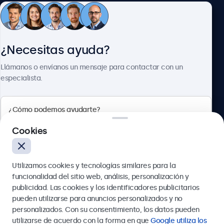
Atención al cliente
¿Necesitas ayuda?
Sobre Beetronics
Llámanos o envíanos un mensaje para contactar con un
especialista.
Beetronics
Cookies
Calle de María de Molina, 39, Madrid, 28006, España
Utilizamos cookies y tecnologías similares para la
4.8/5 la valoración de 5000+ empresas
funcionalidad del sitio web, análisis, personalización y
Español
publicidad. Las cookies y los identificadores publicitarios
pueden utilizarse para anuncios personalizados y no
Enviar
personalizados. Con su consentimiento, los datos pueden
utilizarse de acuerdo con la forma en que
Google utiliza los