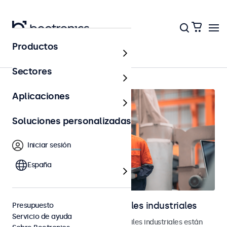
Productos
Página principal
Sectores
Aplicaciones
Soluciones personalizadas
Iniciar sesión
España
Monitores y pantallas táctiles industriales
Presupuesto
Servicio de ayuda
Nuestros monitores y pantallas táctiles industriales están