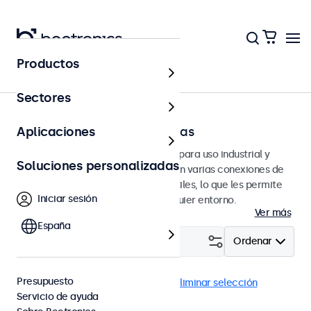
Productos
Página principal
Sectores
Monitores de 7 a 32 pulgadas
Aplicaciones
Monitores profesionales diseñados para uso industrial y
Soluciones personalizadas
profesional. Estos monitores ofrecen varias conexiones de
video y opciones de montaje versátiles, lo que les permite
Iniciar sesión
integrarse perfectamente en cualquier entorno.
Ver más
España
Filtrar (
0
)
Ordenar
Presupuesto
Alta luminosidad
DisplayPort
Eliminar selección
Servicio de ayuda