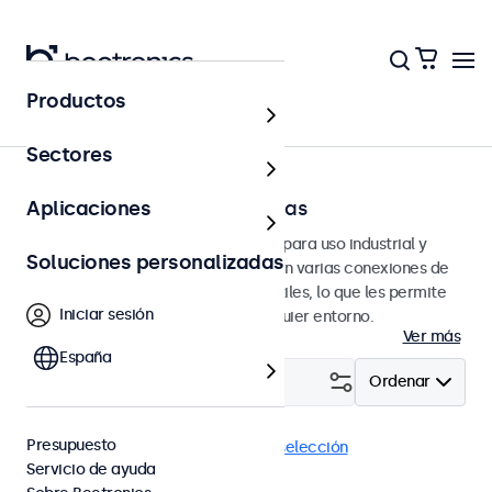
Productos
Página principal
Sectores
Monitores de 7 a 32 pulgadas
Aplicaciones
Monitores profesionales diseñados para uso industrial y
Soluciones personalizadas
profesional. Estos monitores ofrecen varias conexiones de
video y opciones de montaje versátiles, lo que les permite
Iniciar sesión
integrarse perfectamente en cualquier entorno.
Ver más
España
Filtrar (
0
)
Ordenar
Presupuesto
DisplayPort
En panel
Eliminar selección
Servicio de ayuda