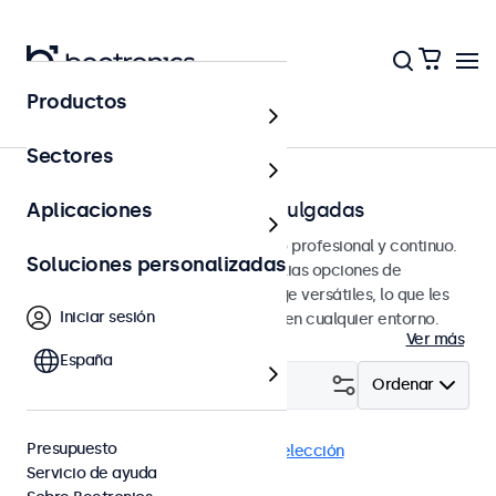
Productos
Página principal
Sectores
Monitores HDMI de 7 a 32 pulgadas
Aplicaciones
Monitores HDMI diseñados para uso profesional y continuo.
Soluciones personalizadas
Estos monitores HDMI ofrecen amplias opciones de
configuración y opciones de montaje versátiles, lo que les
Iniciar sesión
permite integrarse perfectamente en cualquier entorno.
Ver más
España
Filtrar (
2
)
Ordenar
Presupuesto
HDMI
Monitores 19"
Eliminar selección
Servicio de ayuda