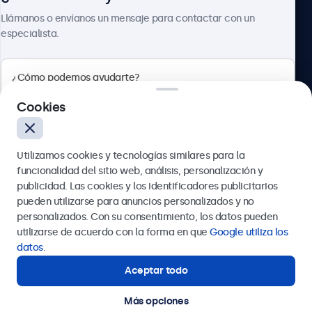
Sobre Beetronics
Llámanos o envíanos un mensaje para contactar con un
especialista.
Beetronics
Cookies
Calle de María de Molina, 39, Madrid, 28006, España
Utilizamos cookies y tecnologías similares para la
4.8/5 la valoración de 5000+ empresas
funcionalidad del sitio web, análisis, personalización y
Español
publicidad. Las cookies y los identificadores publicitarios
pueden utilizarse para anuncios personalizados y no
Enviar
personalizados. Con su consentimiento, los datos pueden
utilizarse de acuerdo con la forma en que
Google utiliza los
O llámanos al
911 981 024
datos
.
Aceptar todo
¿Necesitas ayuda?
Estamos aquí para ayudarte.
Más opciones
© 2026 Beetronics