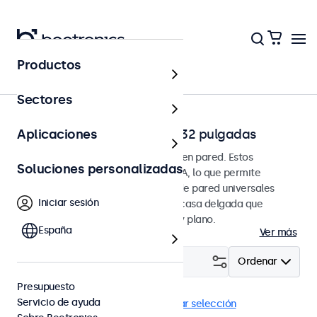
Productos
Página principal
Sectores
Monitores de pared de 7 a 32 pulgadas
Aplicaciones
Monitores diseñados para montaje en pared. Estos
Soluciones personalizadas
monitores vienen con conexión VESA, lo que permite
montarlos fácilmente en soportes de pared universales
Iniciar sesión
VESA. Los monitores tienen una carcasa delgada que
proporciona un acabado elegante y plano.
España
Ver más
Filtrar (
3
)
Ordenar
Presupuesto
Servicio de ayuda
En pared
Monitores 10"
Eliminar selección