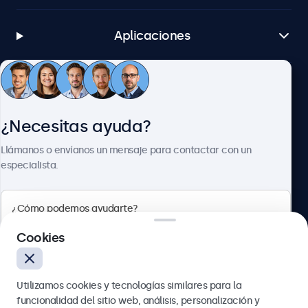
Aplicaciones
Atención al cliente
¿Necesitas ayuda?
Sobre Beetronics
Llámanos o envíanos un mensaje para contactar con un
especialista.
Beetronics
Cookies
Calle de María de Molina, 39, Madrid, 28006, España
Utilizamos cookies y tecnologías similares para la
4.8/5 la valoración de 5000+ empresas
funcionalidad del sitio web, análisis, personalización y