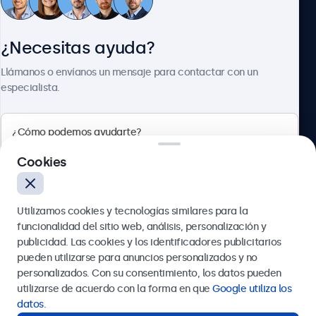
Atención al cliente
¿Necesitas ayuda?
Sobre Beetronics
Llámanos o envíanos un mensaje para contactar con un
especialista.
Beetronics
Cookies
Calle de María de Molina, 39, Madrid, 28006, España
Utilizamos cookies y tecnologías similares para la
4.8/5 la valoración de 5000+ empresas
funcionalidad del sitio web, análisis, personalización y
Español
publicidad. Las cookies y los identificadores publicitarios
pueden utilizarse para anuncios personalizados y no
Enviar
personalizados. Con su consentimiento, los datos pueden
utilizarse de acuerdo con la forma en que
Google utiliza los
O llámanos al
911 981 024
datos
.