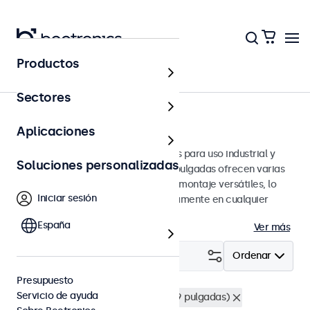
Productos
Monitores
Sectores
Monitores de 13 pulgadas
Aplicaciones
Monitores de 13 pulgadas diseñados para uso industrial y
Soluciones personalizadas
profesional. Estos monitores de 13 pulgadas ofrecen varias
conexiones de video y opciones de montaje versátiles, lo
Iniciar sesión
que les permite integrarse perfectamente en cualquier
entorno.
España
Ver más
Filtrar (
2
)
Ordenar
Presupuesto
Servicio de ayuda
Monitores 13"
Montaje en rack (19 pulgadas)