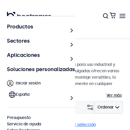
Productos
Monitores
Sectores
Monitores de 15 pulgadas
Aplicaciones
Monitores de 15 pulgadas diseñados para uso industrial y
Soluciones personalizadas
profesional. Estos monitores de 15 pulgadas ofrecen varias
conexiones de video y opciones de montaje versátiles, lo
Iniciar sesión
que les permite integrarse perfectamente en cualquier
entorno.
España
Ver más
Filtrar (
0
)
Ordenar
Presupuesto
Servicio de ayuda
Monitores 15"
En panel
Eliminar selección