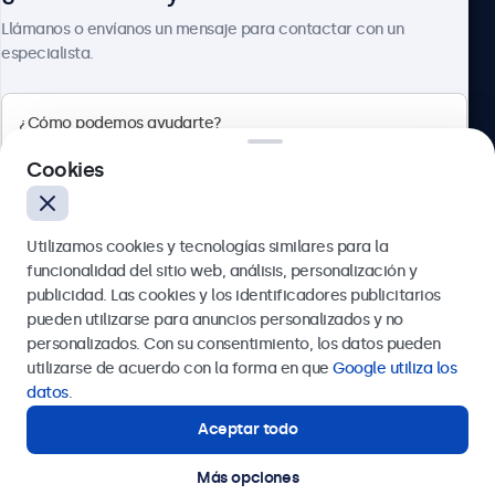
Sobre Beetronics
Llámanos o envíanos un mensaje para contactar con un
especialista.
Beetronics
Cookies
Calle de María de Molina, 39, Madrid, 28006, España
Utilizamos cookies y tecnologías similares para la
4.8/5 la valoración de 5000+ empresas
funcionalidad del sitio web, análisis, personalización y
Español
publicidad. Las cookies y los identificadores publicitarios
pueden utilizarse para anuncios personalizados y no
Enviar
personalizados. Con su consentimiento, los datos pueden
utilizarse de acuerdo con la forma en que
Google utiliza los
O llámanos al
911 981 024
datos
.
Aceptar todo
¿Necesitas ayuda?
Estamos aquí para ayudarte.
Más opciones
© 2026 Beetronics