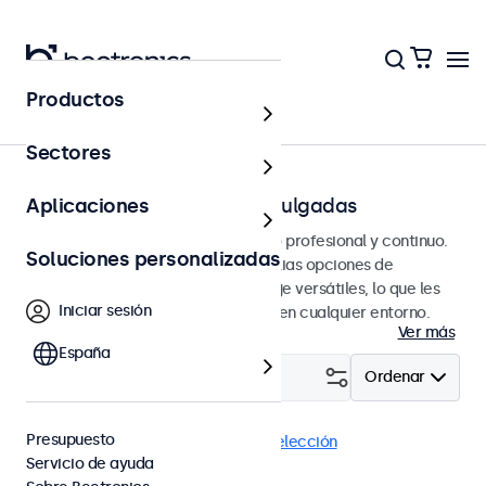
Productos
Página principal
Sectores
Monitores HDMI de 7 a 32 pulgadas
Aplicaciones
Monitores HDMI diseñados para uso profesional y continuo.
Soluciones personalizadas
Estos monitores HDMI ofrecen amplias opciones de
configuración y opciones de montaje versátiles, lo que les
Iniciar sesión
permite integrarse perfectamente en cualquier entorno.
Ver más
España
Filtrar (
2
)
Ordenar
Presupuesto
HDMI
Monitores 19"
Eliminar selección
Servicio de ayuda