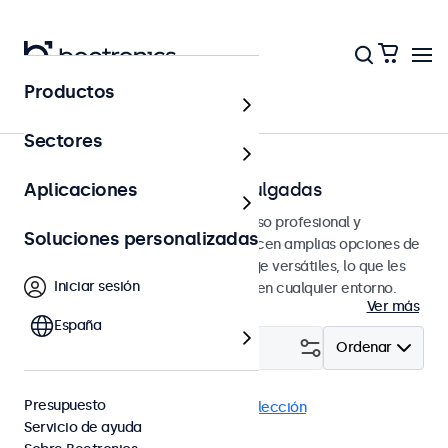
Productos
Página principal
Sectores
Monitores VGA de 7 a 32 pulgadas
Aplicaciones
Monitores VGA diseñados para un uso profesional y
Soluciones personalizadas
continuo. Estos monitores VGA ofrecen amplias opciones de
configuración y opciones de montaje versátiles, lo que les
Iniciar sesión
permite integrarse perfectamente en cualquier entorno.
Ver más
España
Filtrar (
1
)
Ordenar
Presupuesto
VGA
Monitores 24"
Eliminar selección
Servicio de ayuda