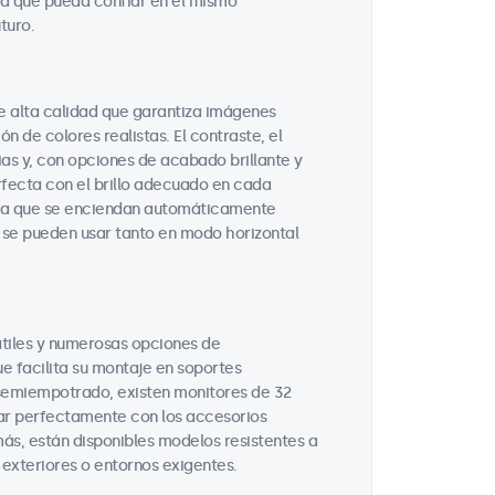
ra que pueda confiar en el mismo
turo.
e alta calidad que garantiza imágenes
n de colores realistas. El contraste, el
ias y, con opciones de acabado brillante y
rfecta con el brillo adecuado en cada
ara que se enciendan automáticamente
y se pueden usar tanto en modo horizontal
tiles y numerosas opciones de
e facilita su montaje en soportes
semiempotrado, existen monitores de 32
ar perfectamente con los accesorios
más, están disponibles modelos resistentes a
 exteriores o entornos exigentes.