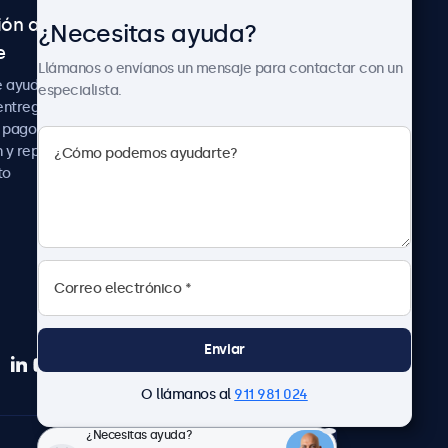
ión al
Sobre Beetronics
¿Necesitas ayuda?
e
Colaboraciones
Llámanos o envíanos un mensaje para contactar con un
Noticias
e ayuda
especialista.
Sobre nosotros
entrega
Trabaja con nosotros
 pago
Términos y Condiciones
 y reparación
Declaración de
to
Privacidad
Enviar
O llámanos al
911 981 024
¿Necesitas ayuda?