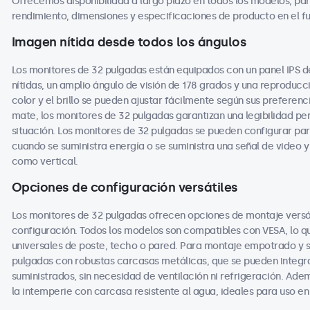
Ofrecemos disponibilidad a largo plazo en todos los modelos, pa
rendimiento, dimensiones y especificaciones de producto en el fu
Imagen nítida desde todos los ángulos
Los monitores de 32 pulgadas están equipados con un panel IPS d
nítidas, un amplio ángulo de visión de 178 grados y una reproducció
color y el brillo se pueden ajustar fácilmente según sus preferenc
mate, los monitores de 32 pulgadas garantizan una legibilidad pe
situación. Los monitores de 32 pulgadas se pueden configurar p
cuando se suministra energía o se suministra una señal de video 
como vertical.
Opciones de configuración versátiles
Los monitores de 32 pulgadas ofrecen opciones de montaje versá
configuración. Todos los modelos son compatibles con VESA, lo qu
universales de poste, techo o pared. Para montaje empotrado y 
pulgadas con robustas carcasas metálicas, que se pueden integr
suministrados, sin necesidad de ventilación ni refrigeración. Ade
la intemperie con carcasa resistente al agua, ideales para uso en