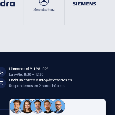
Llámanos al 911 981 024
Lun–Vie, 8:30 – 17:30
Envía un correo a info@beetronics.es
Respondemos en 2 horas hábiles