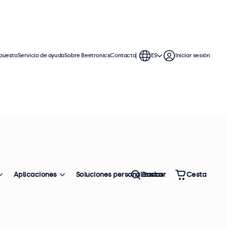
puesto
Servicio de ayuda
Sobre Beetronics
Contacto
ES
Iniciar sesión
stos monitores de 32 pulgadas
que les permite integrarse
Aplicaciones
Soluciones personalizadas
Buscar
Cesta
Ordenar
Top ventas