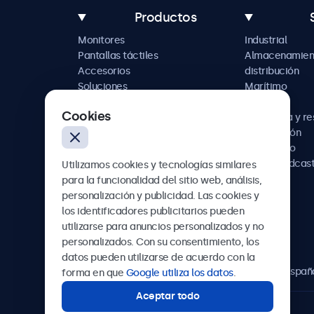
Productos
Monitores
Industrial
Pantallas táctiles
Almacenamien
Accesorios
distribución
Soluciones
Marítimo
personalizadas
Retail
Cookies
Hostelería y r
Automoción
Ferroviario
AV y broadcas
Utilizamos cookies y tecnologías similares
Sanidad
para la funcionalidad del sitio web, análisis,
personalización y publicidad. Las cookies y
los identificadores publicitarios pueden
utilizarse para anuncios personalizados y no
Beetronics
personalizados. Con su consentimiento, los
datos pueden utilizarse de acuerdo con la
Calle de María de Molina, 39, Madrid, 28006, Españ
forma en que
Google utiliza los datos
.
Aceptar todo