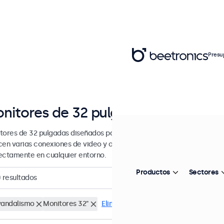
Presu
nitores de 32 pulgadas
tores de 32 pulgadas diseñados para uso industrial y profesional. E
cen varias conexiones de video y opciones de montaje versátiles, lo 
ectamente en cualquier entorno.
Productos
Sectores
0
resultados
vandalismo
Monitores 32"
Eliminar selección