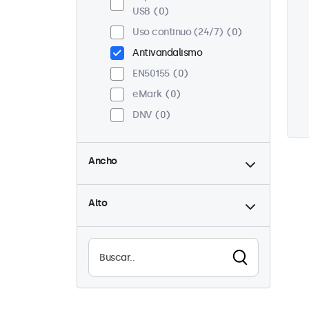
USB
0
Uso continuo (24/7)
0
Antivandalismo
EN50155
0
eMark
0
DNV
0
hasta
Ancho
hasta
Alto