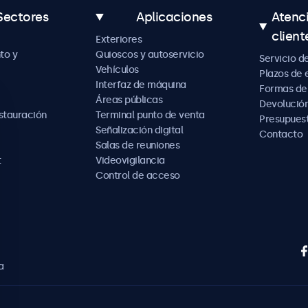
Sectores
Aplicaciones
Atenc
client
Exteriores
to y
Quioscos y autoservicio
Servicio d
Vehículos
Plazos de 
Interfaz de máquina
Formas de
Áreas públicas
Devolución
estauración
Terminal punto de venta
Presupues
Señalización digital
Contacto
Salas de reuniones
t
Videovigilancia
Control de acceso
a