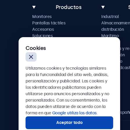
Productos
Monitores
Industrial
Pantallas táctiles
Almacenamien
Accesorios
distribución
Soluciones
Marítimo
personalizadas
Retail
Cookies
Hostelería y r
Automoción
Ferroviario
AV y broadcas
Utilizamos cookies y tecnologías similares
Sanidad
para la funcionalidad del sitio web, análisis,
personalización y publicidad. Las cookies y
los identificadores publicitarios pueden
utilizarse para anuncios personalizados y no
Beetronics
personalizados. Con su consentimiento, los
datos pueden utilizarse de acuerdo con la
Calle de María de Molina, 39, Madrid, 28006, Españ
forma en que
Google utiliza los datos
.
Aceptar todo