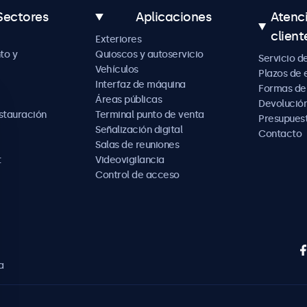
Sectores
Aplicaciones
Atenc
client
Exteriores
to y
Quioscos y autoservicio
Servicio d
Vehículos
Plazos de 
Interfaz de máquina
Formas de
Áreas públicas
Devolución
estauración
Terminal punto de venta
Presupues
Señalización digital
Contacto
Salas de reuniones
t
Videovigilancia
Control de acceso
a