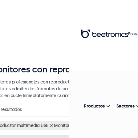
Presu
nitores con reproductor multimed
tores profesionales con reproductor multimedia USB integrado, apto
tores admiten los formatos de archivo más comunes y se pueden con
os en bucle inmediatamente cuando se aplica corriente.
Productos
Sectores
resultados
oductor multimedia USB
Monitores 32"
Eliminar selección