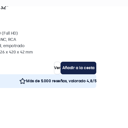
ds. en existencias
 32"
 (Full HD)
BNC, RCA
ed, empotrado
726 x 420 x 42 mm
Ver
Añadir a la cesta
Más de 5.000 reseñas, valorado 4,8/5