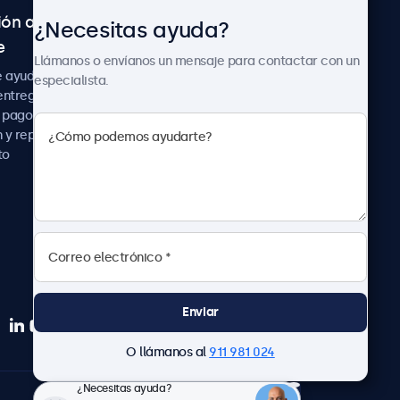
ión al
Sobre Beetronics
¿Necesitas ayuda?
e
Colaboraciones
Llámanos o envíanos un mensaje para contactar con un
Noticias
e ayuda
especialista.
Sobre nosotros
entrega
Trabaja con nosotros
 pago
Términos y Condiciones
 y reparación
Declaración de
to
Privacidad
Enviar
O llámanos al
911 981 024
¿Necesitas ayuda?