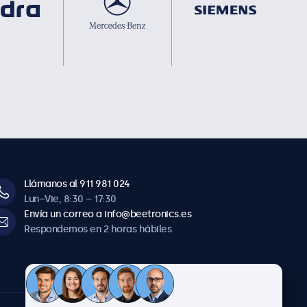
Llámanos al 911 981 024
Lun–Vie, 8:30 – 17:30
Envía un correo a info@beetronics.es
Respondemos en 2 horas hábiles