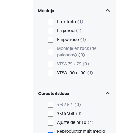
Montaje
Escritorio
1
En pared
1
Empotrado
1
Montaje en rack (19
pulgadas)
0
VESA 75 x 75
0
VESA 100 x 100
1
Caracteristicas
4:3 / 5:4
0
9-36 Volt
1
Ajuste de brillo
1
Reproductor multimedia