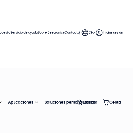
puesto
Servicio de ayuda
Sobre Beetronics
Contacto
ES
Iniciar sesión
ia USB
s para uso continuo. Estos
figurar para reproducir fotos y
Aplicaciones
Soluciones personalizadas
Buscar
Cesta
Ordenar
Top ventas