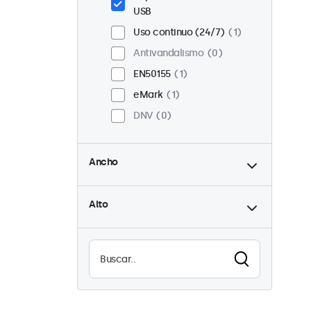
USB
Uso continuo (24/7)
1
Antivandalismo
0
EN50155
1
eMark
1
DNV
0
hasta
Ancho
hasta
Alto