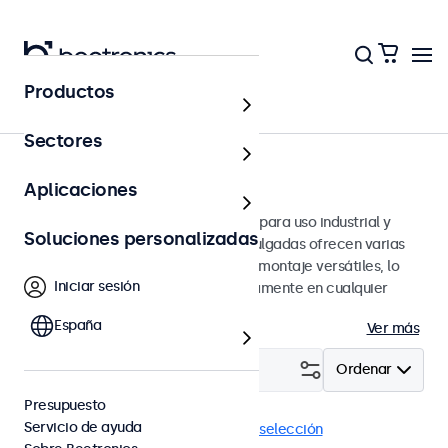
Productos
Monitores
Sectores
Monitores de 7 pulgadas
Aplicaciones
Monitores de 7 pulgadas diseñados para uso industrial y
Soluciones personalizadas
profesional. Estos monitores de 7 pulgadas ofrecen varias
conexiones de video y opciones de montaje versátiles, lo
Iniciar sesión
que les permite integrarse perfectamente en cualquier
entorno.
España
Ver más
Filtrar (
0
)
Ordenar
Presupuesto
Servicio de ayuda
Monitores 7"
4:3 / 5:4
Eliminar selección