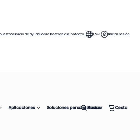
puesto
Servicio de ayuda
Sobre Beetronics
Contacto
ES
Iniciar sesión
ores SDI ofrecen amplias opciones
ntegrarse perfectamente en cualquier
Aplicaciones
Soluciones personalizadas
Buscar
Cesta
Ordenar
Top ventas