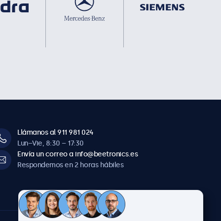
Llámanos al 911 981 024
Lun–Vie, 8:30 – 17:30
Envía un correo a info@beetronics.es
Respondemos en 2 horas hábiles