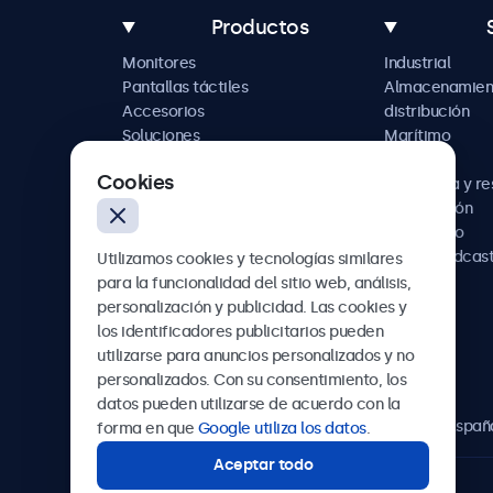
Productos
Monitores
Industrial
Pantallas táctiles
Almacenamien
Accesorios
distribución
Soluciones
Marítimo
personalizadas
Retail
Cookies
Hostelería y r
Automoción
Ferroviario
AV y broadcas
Utilizamos cookies y tecnologías similares
Sanidad
para la funcionalidad del sitio web, análisis,
personalización y publicidad. Las cookies y
los identificadores publicitarios pueden
utilizarse para anuncios personalizados y no
Beetronics
personalizados. Con su consentimiento, los
datos pueden utilizarse de acuerdo con la
Calle de María de Molina, 39, Madrid, 28006, Españ
forma en que
Google utiliza los datos
.
Aceptar todo