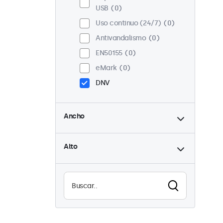
USB
0
Uso continuo (24/7)
0
Antivandalismo
0
EN50155
0
eMark
0
DNV
hasta
Ancho
hasta
Alto