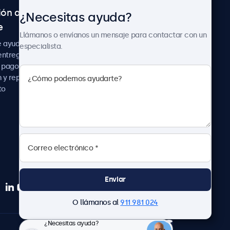
ión al
Sobre Beetronics
¿Necesitas ayuda?
e
Colaboraciones
Llámanos o envíanos un mensaje para contactar con un
Noticias
e ayuda
especialista.
Sobre nosotros
entrega
Trabaja con nosotros
 pago
Términos y Condiciones
 y reparación
Declaración de
to
Privacidad
Enviar
O llámanos al
911 981 024
¿Necesitas ayuda?