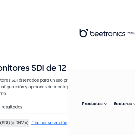
Presu
nitores SDI de 12 a 22 pulgadas
tores SDI diseñados para un uso profesional y continuo. Estos monit
onfiguración y opciones de montaje versátiles, lo que les permite i
rno.
Productos
Sectores
0
resultados
(SDI)
DNV
Eliminar selección