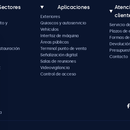
Sectores
Aplicaciones
Atenc
client
Exteriores
to y
Quioscos y autoservicio
Servicio d
Vehículos
Plazos de 
Interfaz de máquina
Formas de
Áreas públicas
Devolución
estauración
Terminal punto de venta
Presupues
Señalización digital
Contacto
Salas de reuniones
t
Videovigilancia
Control de acceso
a