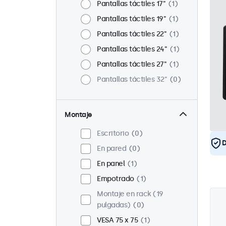
Pantallas táctiles 17"
1
Pantallas táctiles 19"
1
Pantallas táctiles 22"
1
Pantallas táctiles 24"
1
Pantallas táctiles 27"
1
Pantallas táctiles 32"
0
Montaje
Escritorio
0
D
En pared
0
En panel
1
Empotrado
1
Montaje en rack (19
pulgadas)
0
VESA 75 x 75
1