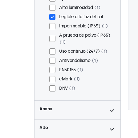
Alta luminosidad
1
Legible a la luz del sol
Impermeable (IP65)
1
A prueba de polvo (IP65)
1
Uso continuo (24/7)
1
Antivandalismo
1
EN50155
1
eMark
1
DNV
1
hasta
Ancho
hasta
Alto