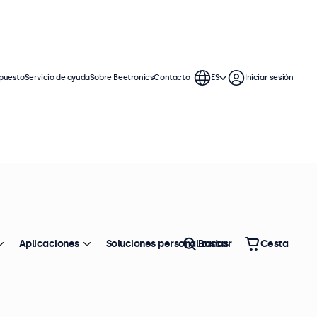
puesto
Servicio de ayuda
Sobre Beetronics
Contacto
ES
Iniciar sesión
ntinuo. Estos monitores con pantalla
 compatibles con los sistemas
Aplicaciones
Soluciones personalizadas
Buscar
Cesta
Ordenar
Top ventas