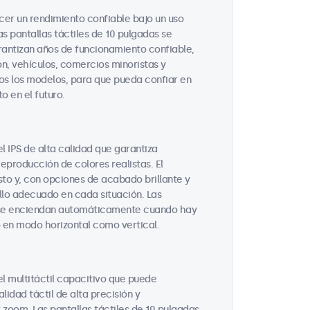
cer un rendimiento confiable bajo un uso
as pantallas táctiles de 10 pulgadas se
antizan años de funcionamiento confiable,
n, vehículos, comercios minoristas y
os los modelos, para que pueda confiar en
 en el futuro.
l IPS de alta calidad que garantiza
reproducción de colores realistas. El
usto y, con opciones de acabado brillante y
illo adecuado en cada situación. Las
e se enciendan automáticamente cuando hay
o en modo horizontal como vertical.
el multitáctil capacitivo que puede
idad táctil de alta precisión y
 zoom. Las pantallas táctiles de 10 pulgadas