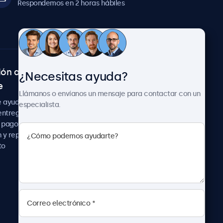
Respondemos en 2 horas hábiles
ión al
Sobre Beetronics
¿Necesitas ayuda?
e
Colaboraciones
Llámanos o envíanos un mensaje para contactar con un
Noticias
e ayuda
especialista.
Sobre nosotros
entrega
Trabaja con nosotros
 pago
Términos y Condiciones
 y reparación
Declaración de
to
Privacidad