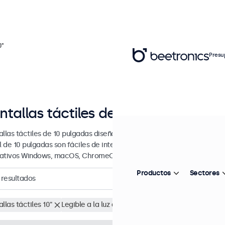
0"
Presu
ntallas táctiles de 10 pulgadas
allas táctiles de 10 pulgadas diseñada para uso profesional y uso co
il de 10 pulgadas son fáciles de integrar en cualquier contexto y son
ativos Windows, macOS, ChromeOS y Linux.
Productos
Sectores
resultados
llas táctiles 10"
Legible a la luz del sol
Eliminar selección