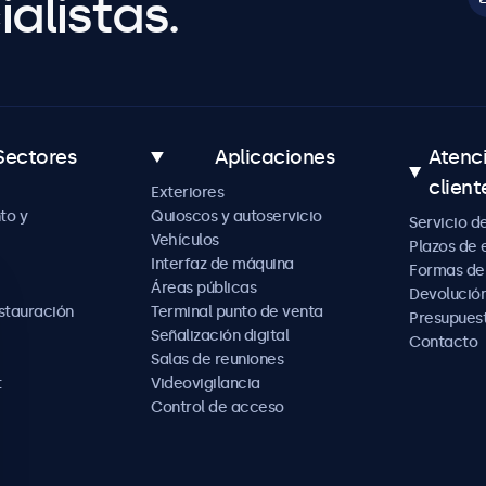
alistas.
Sectores
Aplicaciones
Atenc
client
Exteriores
to y
Quioscos y autoservicio
Servicio d
Vehículos
Plazos de 
Interfaz de máquina
Formas de
Áreas públicas
Devolución
estauración
Terminal punto de venta
Presupues
Señalización digital
Contacto
Salas de reuniones
t
Videovigilancia
Control de acceso