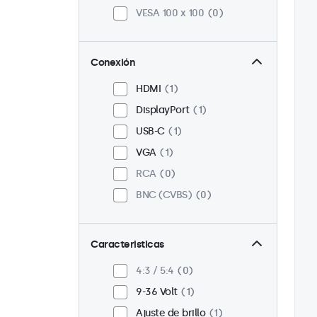
VESA 100 x 100
0
Conexión
HDMI
1
DisplayPort
1
USB-C
1
VGA
1
RCA
0
BNC (CVBS)
0
Caracteristicas
4:3 / 5:4
0
9-36 Volt
1
Ajuste de brillo
1