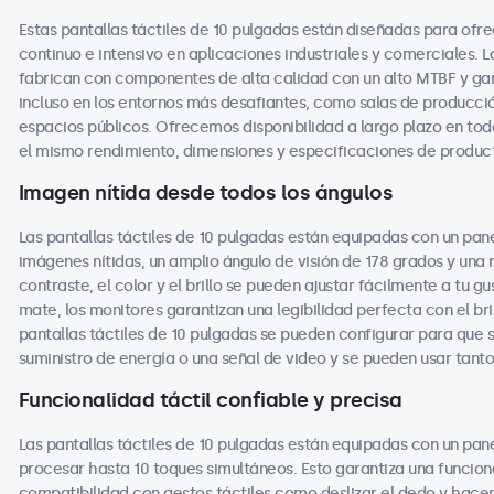
Estas pantallas táctiles de 10 pulgadas están diseñadas para ofre
continuo e intensivo en aplicaciones industriales y comerciales. L
fabrican con componentes de alta calidad con un alto MTBF y gar
incluso en los entornos más desafiantes, como salas de producció
espacios públicos. Ofrecemos disponibilidad a largo plazo en tod
el mismo rendimiento, dimensiones y especificaciones de producto
Imagen nítida desde todos los ángulos
Las pantallas táctiles de 10 pulgadas están equipadas con un pane
imágenes nítidas, un amplio ángulo de visión de 178 grados y una 
contraste, el color y el brillo se pueden ajustar fácilmente a tu g
mate, los monitores garantizan una legibilidad perfecta con el br
pantallas táctiles de 10 pulgadas se pueden configurar para qu
suministro de energía o una señal de video y se pueden usar tant
Funcionalidad táctil confiable y precisa
Las pantallas táctiles de 10 pulgadas están equipadas con un pan
procesar hasta 10 toques simultáneos. Esto garantiza una funcional
compatibilidad con gestos táctiles como deslizar el dedo y hacer