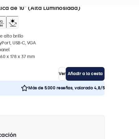
+ uds. en existencias
lica de 10" (Alta Luminosidad)
e alto brillo
yPort, USB-C, VGA
panel
260 x 178 x 37 mm
Ver
Añadir a la cesta
Más de 5.000 reseñas, valorado 4,8/5
cación