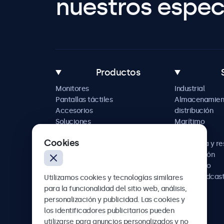
nuestros especi
Productos
Monitores
Industrial
Pantallas táctiles
Almacenamien
Accesorios
distribución
Soluciones
Marítimo
personalizadas
Retail
Cookies
Hostelería y r
Automoción
Ferroviario
AV y broadcas
Utilizamos cookies y tecnologías similares
Sanidad
para la funcionalidad del sitio web, análisis,
personalización y publicidad. Las cookies y
los identificadores publicitarios pueden
utilizarse para anuncios personalizados y no