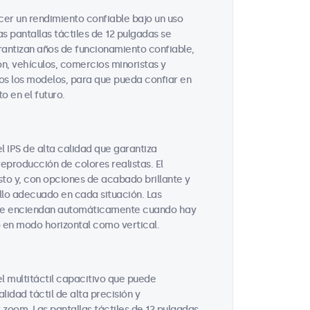
cer un rendimiento confiable bajo un uso
as pantallas táctiles de 12 pulgadas se
antizan años de funcionamiento confiable,
n, vehículos, comercios minoristas y
os los modelos, para que pueda confiar en
 en el futuro.
l IPS de alta calidad que garantiza
reproducción de colores realistas. El
usto y, con opciones de acabado brillante y
illo adecuado en cada situación. Las
e se enciendan automáticamente cuando hay
o en modo horizontal como vertical.
l multitáctil capacitivo que puede
idad táctil de alta precisión y
 zoom. Las pantallas táctiles de 12 pulgadas