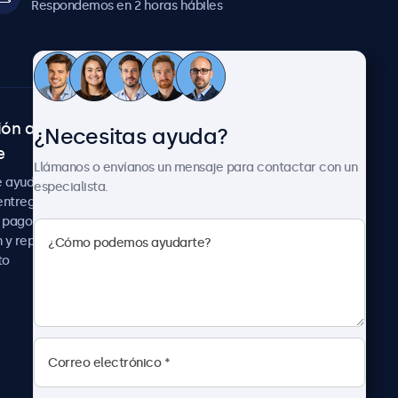
Respondemos en 2 horas hábiles
ión al
Sobre Beetronics
¿Necesitas ayuda?
e
Colaboraciones
Llámanos o envíanos un mensaje para contactar con un
Noticias
e ayuda
especialista.
Sobre nosotros
entrega
Trabaja con nosotros
 pago
Términos y Condiciones
 y reparación
Declaración de
to
Privacidad