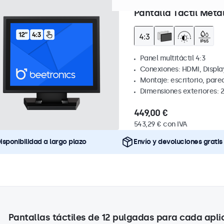
Referencia:
12TSV7M
86 uds
Pantalla Táctil Metál
Panel multitáctil 4:3
Conexiones: HDMI, Displa
Montaje: escritorio, par
Dimensiones exteriores: 
449,00 €
543,29 € con IVA
isponibilidad a largo plazo
Envío y devoluciones gratis
Pantallas táctiles de 12 pulgadas para cada apli