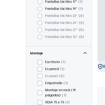
Pantallas táctiles 17"
1
Pantallas táctiles 19"
1
Pantallas táctiles 22"
0
Pantallas táctiles 24"
0
Pantallas táctiles 27"
0
Pantallas táctiles 32"
0
Montaje
Escritorio
1
D
En pared
1
En panel
0
Empotrado
1
Montaje en rack (19
pulgadas)
1
VESA 75 x 75
1