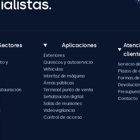
alistas.
Sectores
Aplicaciones
Atenc
client
Exteriores
to y
Quioscos y autoservicio
Servicio d
Vehículos
Plazos de 
Interfaz de máquina
Formas de
Áreas públicas
Devolución
estauración
Terminal punto de venta
Presupues
Señalización digital
Contacto
Salas de reuniones
t
Videovigilancia
Control de acceso