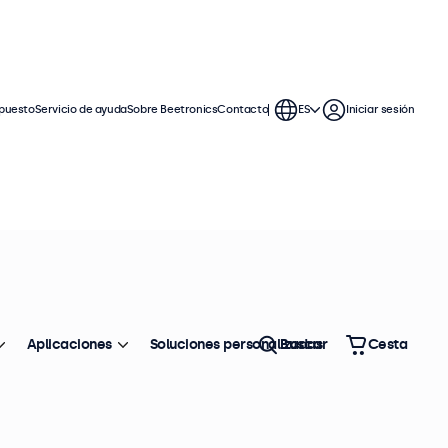
puesto
Servicio de ayuda
Sobre Beetronics
Contacto
ES
Iniciar sesión
ntinuo. Estos monitores con pantalla
 compatibles con los sistemas
Aplicaciones
Soluciones personalizadas
Buscar
Cesta
Ordenar
Top ventas