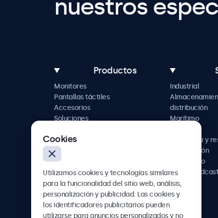
nuestros especi
Productos
Monitores
Industrial
Pantallas táctiles
Almacenamien
Accesorios
distribución
Soluciones
Marítimo
personalizadas
Retail
Cookies
Hostelería y r
Automoción
Ferroviario
AV y broadcas
Utilizamos cookies y tecnologías similares
Sanidad
para la funcionalidad del sitio web, análisis,
personalización y publicidad. Las cookies y
los identificadores publicitarios pueden
utilizarse para anuncios personalizados y no