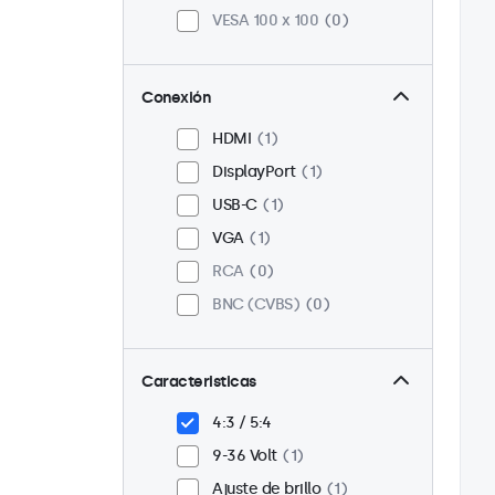
VESA 100 x 100
0
Conexión
HDMI
1
DisplayPort
1
USB-C
1
VGA
1
RCA
0
BNC (CVBS)
0
Caracteristicas
4:3 / 5:4
9-36 Volt
1
Ajuste de brillo
1