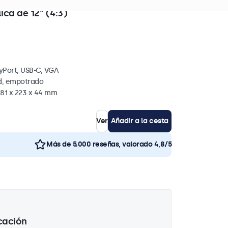
. en existencias
ica de 12" (4:3)
yPort, USB-C, VGA
ed, empotrado
281 x 223 x 44 mm
Ver
Añadir a la cesta
Más de 5.000 reseñas, valorado 4,8/5
cación