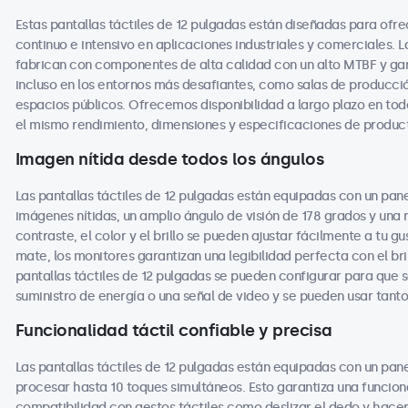
Estas pantallas táctiles de 12 pulgadas están diseñadas para ofre
continuo e intensivo en aplicaciones industriales y comerciales. L
fabrican con componentes de alta calidad con un alto MTBF y gar
incluso en los entornos más desafiantes, como salas de producció
espacios públicos. Ofrecemos disponibilidad a largo plazo en tod
el mismo rendimiento, dimensiones y especificaciones de producto
Imagen nítida desde todos los ángulos
Las pantallas táctiles de 12 pulgadas están equipadas con un pane
imágenes nítidas, un amplio ángulo de visión de 178 grados y una 
contraste, el color y el brillo se pueden ajustar fácilmente a tu g
mate, los monitores garantizan una legibilidad perfecta con el br
pantallas táctiles de 12 pulgadas se pueden configurar para qu
suministro de energía o una señal de video y se pueden usar tant
Funcionalidad táctil confiable y precisa
Las pantallas táctiles de 12 pulgadas están equipadas con un pane
procesar hasta 10 toques simultáneos. Esto garantiza una funcional
compatibilidad con gestos táctiles como deslizar el dedo y hacer