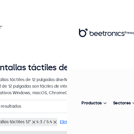
2"
Presu
ntallas táctiles de 12 pulgadas
allas táctiles de 12 pulgadas diseñada para uso profesional y uso co
il de 12 pulgadas son fáciles de integrar en cualquier contexto y son
ativos Windows, macOS, ChromeOS y Linux.
Productos
Sectores
resultados
llas táctiles 12"
4:3 / 5:4
Eliminar selección