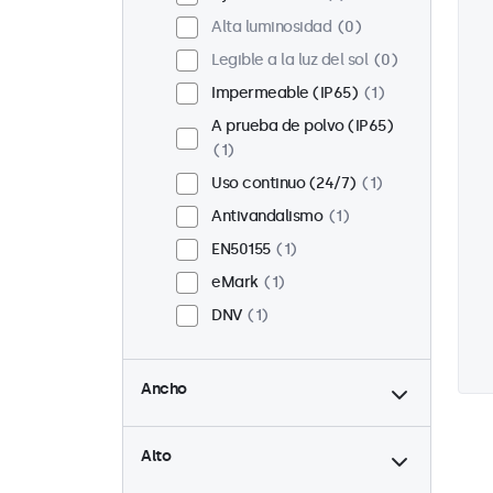
Alta luminosidad
0
Legible a la luz del sol
0
Impermeable (IP65)
1
A prueba de polvo (IP65)
1
Uso continuo (24/7)
1
Antivandalismo
1
EN50155
1
eMark
1
DNV
1
hasta
Ancho
hasta
Alto