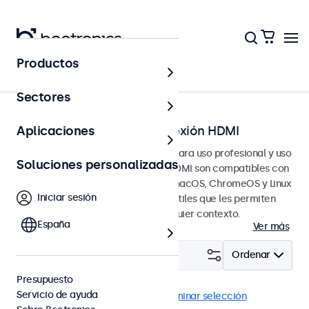
Productos
Página principal
Sectores
Pantallas táctiles con conexión HDMI
Aplicaciones
Pantallas táctiles HDMI diseñadas para uso profesional y uso
Soluciones personalizadas
continuo. Estas pantallas táctiles HDMI son compatibles con
los sistemas operativos Windows, macOS, ChromeOS y Linux
Iniciar sesión
y tienen opciones de montaje versátiles que les permiten
integrarse perfectamente en cualquier contexto.
España
Ver más
Filtrar (
4
)
Ordenar
Presupuesto
Servicio de ayuda
HDMI
Pantallas táctiles 12"
Eliminar selección