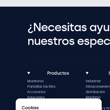
¿Necesitas ay
nuestros especi
Productos
Monitores
Industrial
Pantallas táctiles
Almacenamien
Accesorios
distribución
Soluciones
Marítimo
personalizadas
Retail
Cookies
Hostelería y r