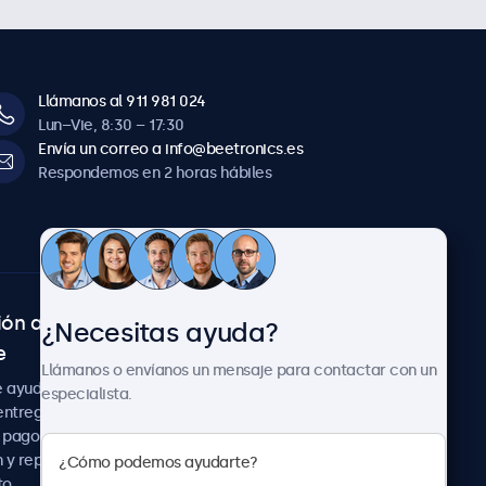
Llámanos al 911 981 024
Lun–Vie, 8:30 – 17:30
Envía un correo a info@beetronics.es
Respondemos en 2 horas hábiles
ión al
Sobre Beetronics
¿Necesitas ayuda?
e
Colaboraciones
Llámanos o envíanos un mensaje para contactar con un
Noticias
e ayuda
especialista.
Sobre nosotros
entrega
Trabaja con nosotros
 pago
Términos y Condiciones
 y reparación
Declaración de
to