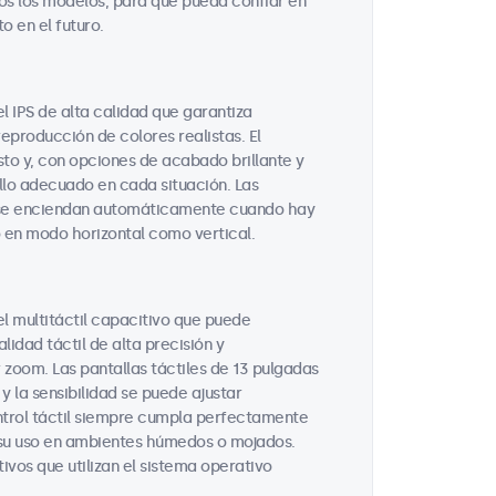
os los modelos, para que pueda confiar en
 en el futuro.
l IPS de alta calidad que garantiza
reproducción de colores realistas. El
usto y, con opciones de acabado brillante y
illo adecuado en cada situación. Las
e se enciendan automáticamente cuando hay
o en modo horizontal como vertical.
el multitáctil capacitivo que puede
idad táctil de alta precisión y
 zoom. Las pantallas táctiles de 13 pulgadas
y la sensibilidad se puede ajustar
ntrol táctil siempre cumpla perfectamente
 su uso en ambientes húmedos o mojados.
ivos que utilizan el sistema operativo