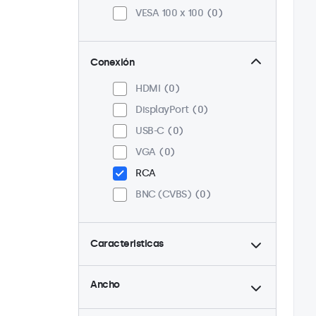
VESA 100 x 100
0
Conexión
HDMI
0
DisplayPort
0
USB-C
0
VGA
0
RCA
BNC (CVBS)
0
Caracteristicas
hasta
4:3 / 5:4
0
Ancho
9-36 Volt
0
hasta
Ajuste de brillo
0