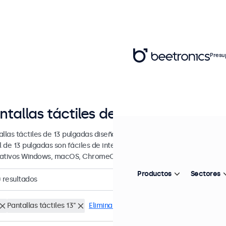
Presu
ntallas táctiles de 13 pulgadas
allas táctiles de 13 pulgadas diseñada para uso profesional y uso co
il de 13 pulgadas son fáciles de integrar en cualquier contexto y son
ativos Windows, macOS, ChromeOS y Linux.
Productos
Sectores
0
resultados
Pantallas táctiles 13"
Eliminar selección