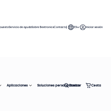
puesto
Servicio de ayuda
Sobre Beetronics
Contacto
ES
Iniciar sesión
ntinuo. Estos monitores con pantalla
 compatibles con los sistemas
Aplicaciones
Soluciones personalizadas
Buscar
Cesta
Ordenar
Top ventas