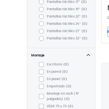
Pantallas táctiles 17"
0
Pantallas táctiles 19"
0
Pantallas táctiles 22"
0
C
Pantallas táctiles 24"
0
Pantallas táctiles 27"
0
R
Pantallas táctiles 32"
0
Montaje
Escritorio
0
En pared
0
En panel
0
Empotrado
0
Montaje en rack (19
pulgadas)
0
VESA 75 x 75
0