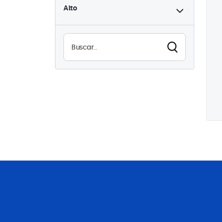
Alto
Alta luminosidad
0
Legible a la luz del sol
0
Impermeable (IP65)
0
A prueba de polvo (IP65)
0
Uso continuo (24/7)
0
Antivandalismo
0
EN50155
0
eMark
0
DNV
0