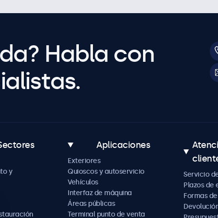
uda? Habla con
alistas.
Sectores
Aplicaciones
Atenc
client
Exteriores
to y
Quioscos y autoservicio
Servicio d
Vehículos
Plazos de 
Interfaz de máquina
Formas de
Áreas públicas
Devolución
estauración
Terminal punto de venta
Presupues