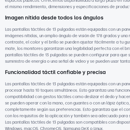
espacios públicos. Ofrecemos disponibilidad a largo plazo en tod
el mismo rendimiento, dimensiones y especificaciones de producto
Imagen nítida desde todos los ángulos
Las pantallas táctiles de 13 pulgadas están equipadas con un pane
imágenes nítidas, un amplio ángulo de visión de 178 grados y una 
contraste, el color y el brillo se pueden ajustar fácilmente a tu g
mate, los monitores garantizan una legibilidad perfecta con el br
pantallas táctiles de 13 pulgadas se pueden configurar para qu
suministro de energía o una señal de video y se pueden usar tant
Funcionalidad táctil confiable y precisa
Las pantallas táctiles de 13 pulgadas están equipadas con un pan
procesar hasta 10 toques simultáneos. Esto garantiza una funcional
compatibilidad con gestos táctiles como deslizar el dedo y hacer
se pueden operar con la mano, con guantes o con un lápiz óptico, 
completamente según sus preferencias. Esto garantiza que el co
con los requisitos de la aplicación y también sea adecuado para
Las pantallas táctiles de 13 pulgadas son compatibles con disposit
Windows, macOS, ChromeOS, Samsung DeX o Linux.