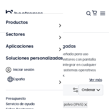
Productos
Pantallas táctiles
Sectores
Pantallas táctiles de 15 pulgadas
Aplicaciones
Pantallas táctiles de 15 pulgadas diseñada para uso
Soluciones personalizadas
profesional y uso continuo. Estos monitores con pantalla
táctil de 15 pulgadas son fáciles de integrar en cualquier
Iniciar sesión
contexto y son compatibles con los sistemas operativos
Windows, macOS, ChromeOS y Linux.
España
Ver más
Filtrar (
4
)
Ordenar
Presupuesto
Servicio de ayuda
Pantallas táctiles 15"
A prueba de polvo (IP65)