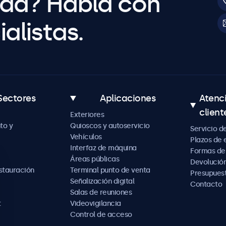
uda? Habla con
alistas.
Sectores
Aplicaciones
Atenc
client
Exteriores
to y
Quioscos y autoservicio
Servicio d
Vehículos
Plazos de 
Interfaz de máquina
Formas de
Áreas públicas
Devolución
estauración
Terminal punto de venta
Presupues
Señalización digital
Contacto
Salas de reuniones
t
Videovigilancia
Control de acceso