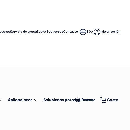
puesto
Servicio de ayuda
Sobre Beetronics
Contacto
ES
Iniciar sesión
7 a 32 pulgadas
justable. Estas pantallas táctiles
un amplio ángulo de visión y tienen
Aplicaciones
Soluciones personalizadas
Buscar
Cesta
Ordenar
Top ventas