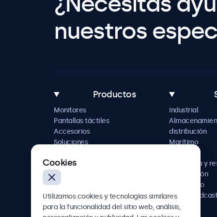
¿Necesitas ay
nuestros especi
Productos
Monitores
Industrial
Pantallas táctiles
Almacenamien
Accesorios
distribución
Soluciones
Marítimo
personalizadas
Retail
Cookies
Hostelería y r
Automoción
Ferroviario
AV y broadcas
Utilizamos cookies y tecnologías similares
Sanidad
para la funcionalidad del sitio web, análisis,