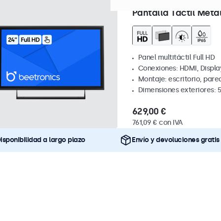
Referencia:
24TS7M
100+ ud
Pantalla Táctil Metá
Panel multitáctil Full HD
Conexiones: HDMI, Displa
Montaje: escritorio, par
Dimensiones exteriores: 
629,00 €
761,09 € con IVA
isponibilidad a largo plazo
Envío y devoluciones gratis