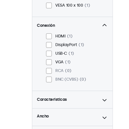
VESA 100 x 100
1
Conexión
HDMI
1
DisplayPort
1
USB-C
1
VGA
1
RCA
0
BNC (CVBS)
0
Caracteristicas
hasta
4:3 / 5:4
0
Ancho
9-36 Volt
1
hasta
Ajuste de brillo
1