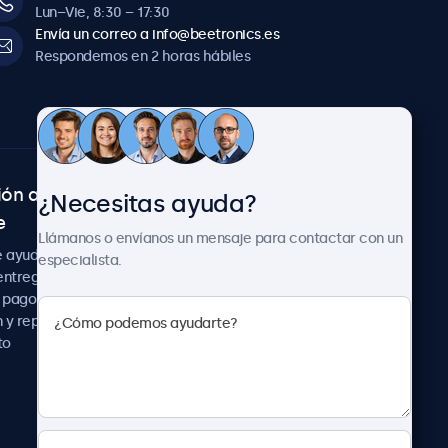
Lun–Vie, 8:30 – 17:30
Envía un correo a info@beetronics.es
Respondemos en 2 horas hábiles
ión al
Sobre Beetronics
¿Necesitas ayuda?
e
Colaboraciones
Llámanos o envíanos un mensaje para contactar con un
Noticias
e ayuda
especialista.
Sobre nosotros
entrega
Trabaja con nosotros
 pago
Términos y Condiciones
 y reparación
Declaración de
to
Privacidad