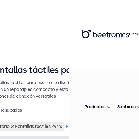
Presu
ntallas táctiles para escritorio de 
llas táctiles para escritorio diseñada con un resistente reposapiés a
en un reposapiés compacto y estable, brindan una imagen nítida con 
ones de conexión versátiles.
Productos
Sectores
resultados
torio
Pantallas táctiles 24"
Eliminar selección