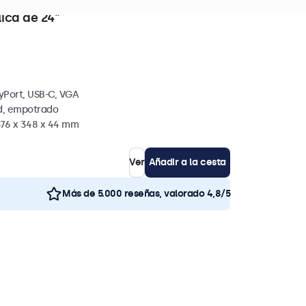
s. en existencias
lica de 24"
yPort, USB-C, VGA
ed, empotrado
576 x 348 x 44 mm
Ver
Añadir a la cesta
Más de 5.000 reseñas, valorado 4,8/5