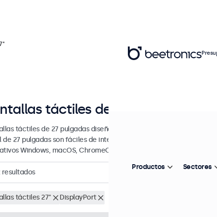
7"
Presu
ntallas táctiles de 27 pulgadas
allas táctiles de 27 pulgadas diseñada para uso profesional y uso co
il de 27 pulgadas son fáciles de integrar en cualquier contexto y son
ativos Windows, macOS, ChromeOS y Linux.
Productos
Sectores
resultados
llas táctiles 27"
DisplayPort
Eliminar selección