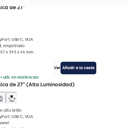
s. en existencias
lica de 27"
yPort, USB-C, VGA
ed, empotrado
657 x 393 x 44 mm
Ver
Añadir a la cesta
+ uds. en existencias
lica de 27" (Alta Luminosidad)
e alto brillo
yPort, USB-C, VGA
panel