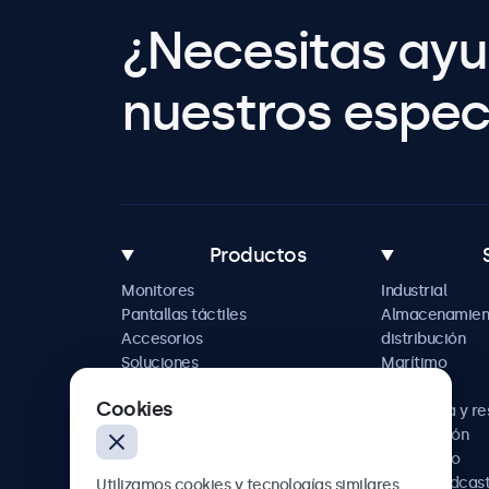
¿Necesitas ay
nuestros especi
Productos
Monitores
Industrial
Pantallas táctiles
Almacenamien
Accesorios
distribución
Soluciones
Marítimo
personalizadas
Retail
Cookies
Hostelería y r
Automoción
Ferroviario
AV y broadcas
Utilizamos cookies y tecnologías similares