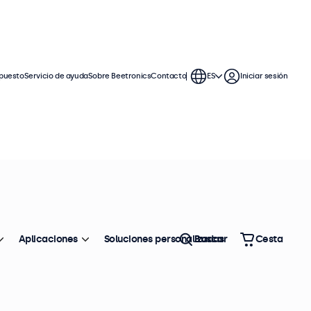
puesto
Servicio de ayuda
Sobre Beetronics
Contacto
ES
Iniciar sesión
ntinuo. Estos monitores con pantalla
 compatibles con los sistemas
Aplicaciones
Soluciones personalizadas
Buscar
Cesta
Ordenar
Top ventas