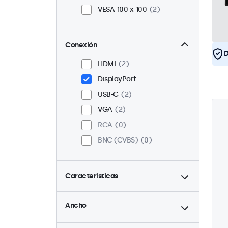
VESA 100 x 100
2
Conexión
D
HDMI
2
DisplayPort
USB-C
2
VGA
2
RCA
0
BNC (CVBS)
0
Caracteristicas
hasta
4:3 / 5:4
0
Ancho
9-36 Volt
2
hasta
Ajuste de brillo
2