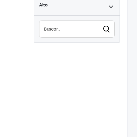
Alto
Alta luminosidad
1
Legible a la luz del sol
1
Impermeable (IP65)
2
A prueba de polvo (IP65)
2
Uso continuo (24/7)
2
Antivandalismo
2
EN50155
2
eMark
2
DNV
2