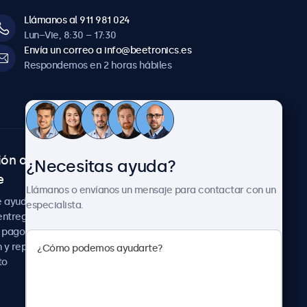
Llámanos al 911 981 024
Lun–Vie, 8:30 – 17:30
Envía un correo a info@beetronics.es
Respondemos en 2 horas hábiles
ión al
Sobre Beetronics
¿Necesitas ayuda?
e
Colaboraciones
Llámanos o envíanos un mensaje para contactar con un
Noticias
e ayuda
especialista.
Sobre nosotros
entrega
Trabaja con nosotros
 pago
Términos y Condiciones
 y reparación
Declaración de
to
Privacidad