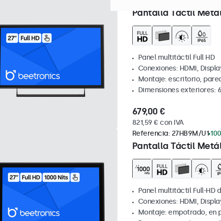
Referencia:
27TS7M
100+ ud
Pantalla Táctil Metá
Panel multitáctil Full HD
Conexiones: HDMI, Displa
Montaje: escritorio, par
Dimensiones exteriores: 
679,00 €
821,59 € con IVA
Referencia:
27HB9M/U1
100
Pantalla Táctil Metá
Panel multitáctil Full-HD d
Conexiones: HDMI, Displa
Montaje: empotrado, en 