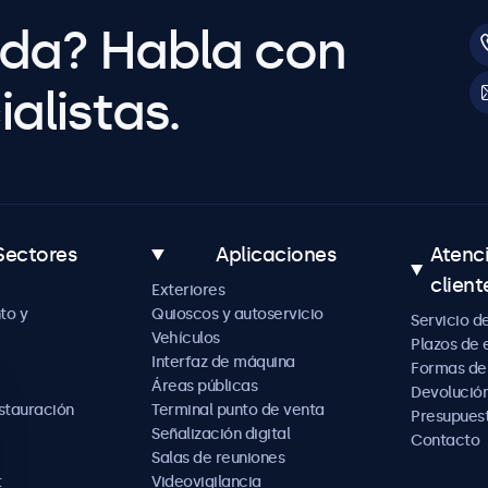
uda? Habla con
alistas.
Sectores
Aplicaciones
Atenc
client
Exteriores
to y
Quioscos y autoservicio
Servicio d
Vehículos
Plazos de 
Interfaz de máquina
Formas de
Áreas públicas
Devolución
estauración
Terminal punto de venta
Presupues
Señalización digital
Contacto
Salas de reuniones
t
Videovigilancia