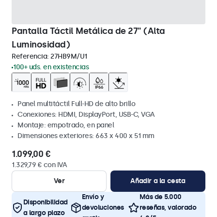
Pantalla Táctil Metálica de 27" (Alta
Luminosidad)
Referencia:
27HB9M/U1
100+ uds. en existencias
Panel multitáctil Full-HD de alto brillo
Conexiones: HDMI, DisplayPort, USB-C, VGA
Montaje: empotrado, en panel
Dimensiones exteriores: 663 x 400 x 51 mm
1.099,00 €
1.329,79 € con IVA
Ver
Añadir a la cesta
Envío y
Más de 5.000
Disponibilidad
devoluciones
reseñas, valorado
a largo plazo