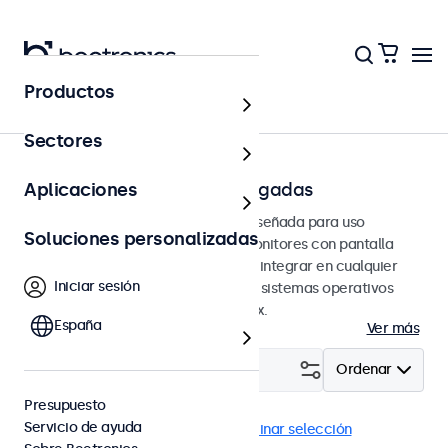
Productos
Pantallas táctiles
Sectores
Pantallas táctiles de 27 pulgadas
Aplicaciones
Pantallas táctiles de 27 pulgadas diseñada para uso
Soluciones personalizadas
profesional y uso continuo. Estos monitores con pantalla
táctil de 27 pulgadas son fáciles de integrar en cualquier
Iniciar sesión
contexto y son compatibles con los sistemas operativos
Windows, macOS, ChromeOS y Linux.
España
Ver más
Filtrar (
2
)
Ordenar
Presupuesto
Servicio de ayuda
Pantallas táctiles 27"
DNV
Eliminar selección