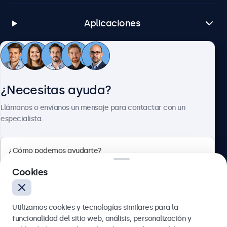
Aplicaciones
Atención al cliente
¿Necesitas ayuda?
Sobre Beetronics
Llámanos o envíanos un mensaje para contactar con un
especialista.
Beetronics
Cookies
Calle de María de Molina, 39, Madrid, 28006, España
Utilizamos cookies y tecnologías similares para la
4.8/5 la valoración de 5000+ empresas
funcionalidad del sitio web, análisis, personalización y
Español