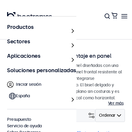
Productos
Página principal
Sectores
Pantallas táctiles para montaje en panel
Aplicaciones
Pantallas táctiles de montaje en panel diseñadas con una
Soluciones personalizadas
carcasa metálica resistente y un panel frontal resistente al
agua y al polvo, lo que les permite integrarse
Iniciar sesión
perfectamente en cualquier entorno. El bisel delgado y
simétrico proporciona un acabado plano sin costuras y es
España
adecuado para montaje tanto vertical como horizontal.
Ver más
Filtrar (
0
)
Ordenar
Presupuesto
Servicio de ayuda