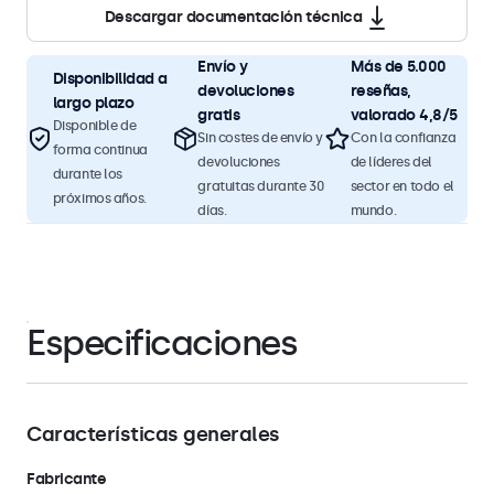
Descargar documentación técnica
Envío y
Más de 5.000
Disponibilidad a
devoluciones
reseñas,
largo plazo
gratis
valorado 4,8/5
Disponible de
Sin costes de envío y
Con la confianza
forma continua
devoluciones
de líderes del
durante los
gratuitas durante 30
sector en todo el
próximos años.
días.
mundo.
Especificaciones
Características generales
Fabricante