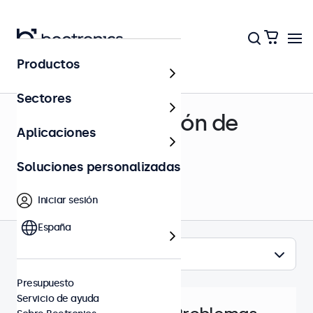
Productos
Centro de ayuda
Sectores
Soporte y solución de
Aplicaciones
problemas
Soluciones personalizadas
Iniciar sesión
España
Temas
Presupuesto
Servicio de ayuda