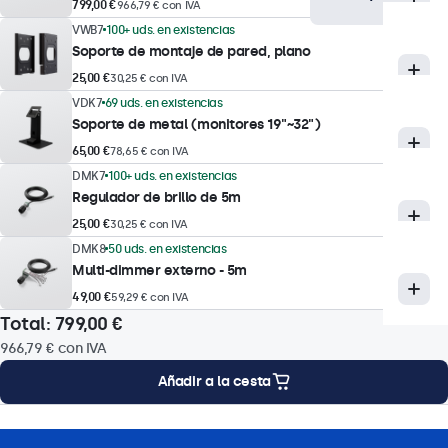
799,00 €
966,79 € con IVA
VWB7
100+ uds. en existencias
Brillo mínimo
Soporte de montaje de pared, plano
1 nit
25,00 €
30,25 € con IVA
Contraste
VDK7
69 uds. en existencias
3000:1
Soporte de metal (monitores 19"~32")
65,00 €
Ángulo de visión
78,65 € con IVA
DMK7
100+ uds. en existencias
178° horizontal, 178° vertical
Regulador de brillo de 5m
Tiempo de respuesta
25,00 €
30,25 € con IVA
10 ms
DMK8
50 uds. en existencias
Multi-dimmer externo - 5m
Resoluciones soportadas
49,00 €
1920 x 1080 (máx), 640 x 480 (mín)
59,29 € con IVA
Total:
799,00 €
Sistema
966,79 €
con IVA
PAL/NTSC/SECAM
Añadir a la cesta
Funciones operativas
ones de montaje
Especificaciones
Descargas
Accesorios