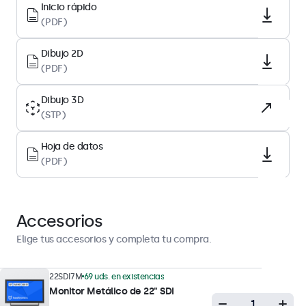
Inicio rápido
1920 x 1080
(PDF)
Píxeles por pulgada
Dibujo 2D
102 PPI
(PDF)
Tipo de panel
IPS-LCD
Dibujo 3D
(STP)
Luz de fondo
LED
Hoja de datos
(PDF)
Superficie
Revestimiento duro antideslumbrante (3H)
Orientación compatible
Accesorios
Horizontal, vertical, boca arriba
Elige tus accesorios y completa tu compra.
Rendimiento de la pantalla
22SDI7M
69 uds. en existencias
Brillo máximo
Monitor Metálico de 22" SDI
350 nits (típico)