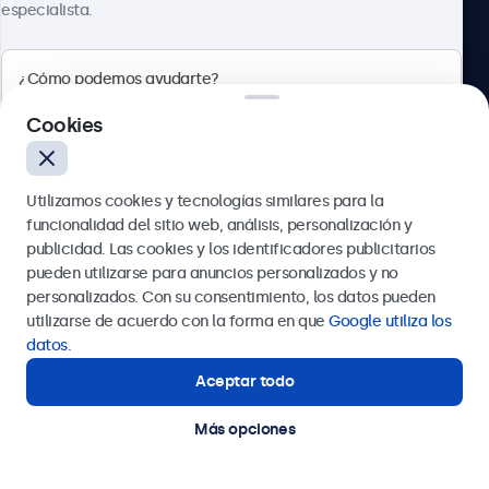
especialista.
Tamaño de la imagen
479 x 270 mm
Peso
Beetronics
4300 gramos (5200 gramos con supporte)
Cookies
Calle de María de Molina, 39, Madrid, 28006, España
Color
Negro
Utilizamos cookies y tecnologías similares para la
4.8/5 la valoración de 5000+ empresas
Dibujo técnico (2D)
funcionalidad del sitio web, análisis, personalización y
Español
Descargar PDF
publicidad. Las cookies y los identificadores publicitarios
pueden utilizarse para anuncios personalizados y no
Dibujo técnico (3D)
Enviar
personalizados. Con su consentimiento, los datos pueden
Descargar CAD/STP
utilizarse de acuerdo con la forma en que
Google utiliza los
O llámanos al
911 981 024
datos
.
Montaje
Aceptar todo
¿Necesitas ayuda?
Estamos aquí para ayudarte.
Pared
Más opciones
© 2026 Beetronics
VESA 100x100mm
Empotrado