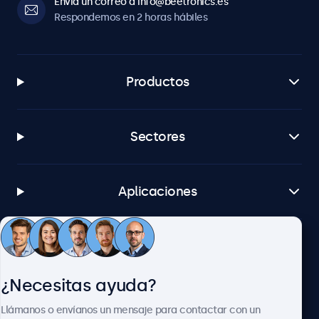
Envía un correo a info@beetronics.es
1x
Respondemos en 2 horas hábiles
HDMI salida
1x
USB-A
Productos
1 reproductor multimedia USB integrado
SDI entrada (3G)
Sectores
2x
SDI salida
2x
Aplicaciones
Salida AUX (3.5 mm)
1x
Atención al cliente
Mecánico
¿Necesitas ayuda?
Tamaño (sin soporte)
Sobre Beetronics
511 x 479 x 43 mm
Llámanos o envíanos un mensaje para contactar con un