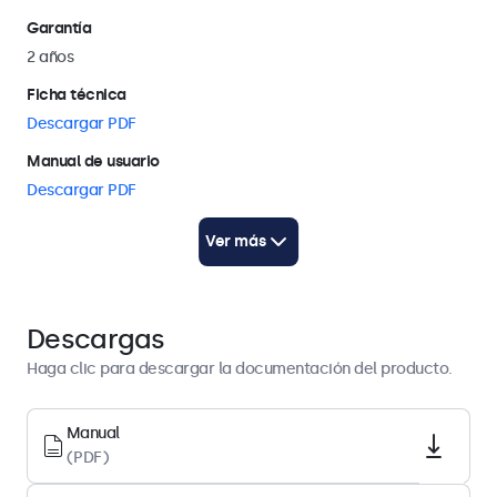
fijar el monitor a reposapiés o soportes universales, tanto en
Garantía
orientación horizontal como vertical.
2 años
Ficha técnica
Descargar PDF
Manual de usuario
Descargar PDF
Inicio rápido
Ver más
Descargar PDF
Arquitectura de pantalla
Descargas
Tamaño diagonal
Haga clic para descargar la documentación del producto.
21.6 pulgadas (549 mm)
Relación de aspecto
Manual
(PDF)
16:9 (4:3 ajustable)
Resolución nativa