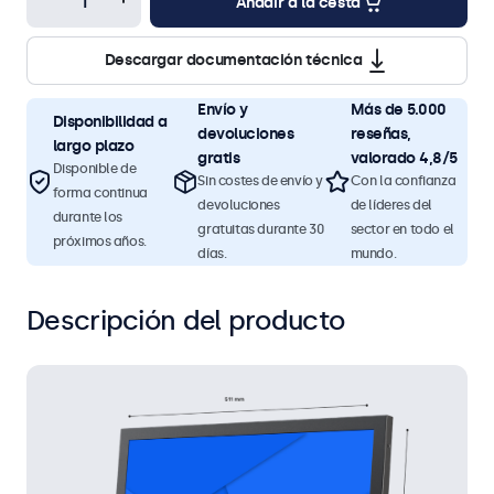
Añadir a la cesta
Descargar documentación técnica
Envío y
Más de 5.000
Disponibilidad a
devoluciones
reseñas,
largo plazo
gratis
valorado 4,8/5
Disponible de
Sin costes de envío y
Con la confianza
forma continua
devoluciones
de líderes del
durante los
gratuitas durante 30
sector en todo el
próximos años.
días.
mundo.
Descripción del producto