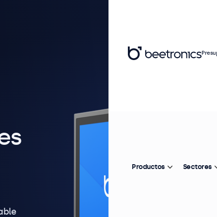
Presu
les
Productos
Sectores
able