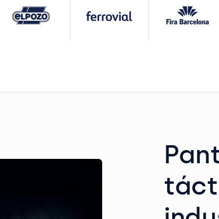
Pant
táct
indu