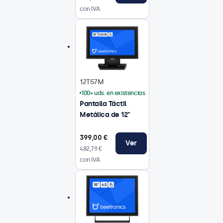
con IVA
12TS7M
100+ uds. en existencias
Pantalla Táctil
Metálica de 12"
399,00 €
Ver
482,79 €
con IVA