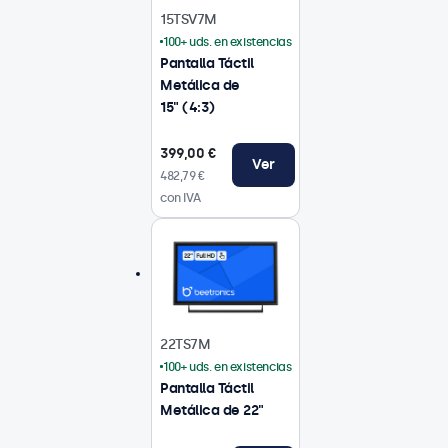
15TSV7M
100+ uds. en existencias
Pantalla Táctil
Metálica de
15" (4:3)
399,00 €
Ver
482,79 €
con IVA
22TS7M
100+ uds. en existencias
Pantalla Táctil
Metálica de 22"