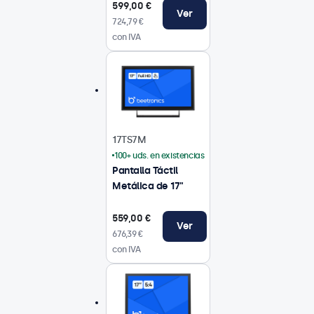
599,00 €
Ver
724,79 €
con IVA
17TS7M
100+ uds. en existencias
Pantalla Táctil
Metálica de 17"
559,00 €
Ver
676,39 €
con IVA