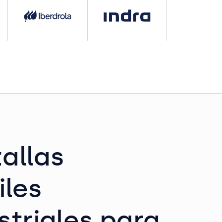
allas
iles
striales para