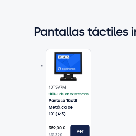
Pantallas táctiles 
10TSV7M
100+ uds. en existencias
Pantalla Táctil
Metálica de
10" (4:3)
359,00 €
Ver
434,39 €