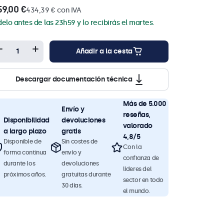
59,00 €
434,39 € con IVA
delo antes de las 23h59 y lo recibirás el martes.
Añadir a la cesta
Descargar documentación técnica
Más de 5.000
Envío y
reseñas,
Disponibilidad
devoluciones
valorado
a largo plazo
gratis
4,8/5
Disponible de
Sin costes de
Con la
forma continua
envío y
confianza de
durante los
devoluciones
líderes del
próximos años.
gratuitas durante
sector en todo
30 días.
el mundo.