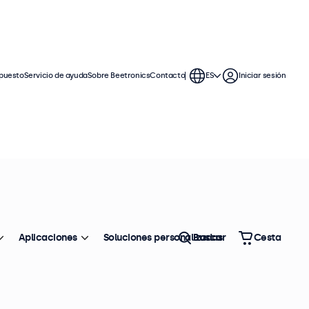
puesto
Servicio de ayuda
Sobre Beetronics
Contacto
ES
Iniciar sesión
ferencia: 10TSV7M
100+ uds. en existencias
antalla Táctil Metálica de
0" (4:3)
Aplicaciones
Soluciones personalizadas
Buscar
Cesta
formación del producto
Panel multitáctil 4:3
Conexiones: HDMI, DisplayPort, USB-C, VGA
Montaje: escritorio, pared, empotrado
Dimensiones exteriores: 228 x 183 x 41 mm