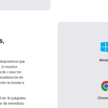
s,
dispositivos que
 El monitor
uede conectar
isualización de
ente activada a
il de 10 pulgadas
r de inmediato.