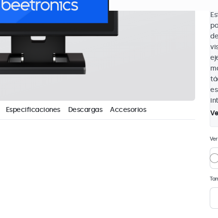
Es
pa
de
vi
ej
ma
tá
es
in
Especificaciones
Descargas
Accesorios
Ve
Ver
Tam