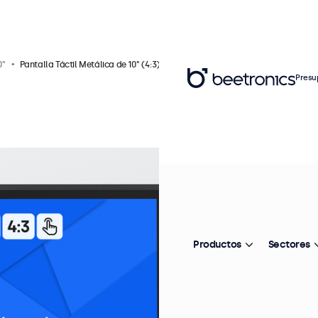
0"
Pantalla Táctil Metálica de 10" (4:3)
Presu
Re
P
1
Productos
Sectores
In