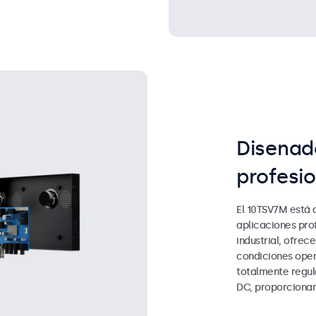
Disenad
profesio
El 10TSV7M está 
aplicaciones pro
industrial, ofrec
condiciones oper
totalmente regul
DC, proporcionand