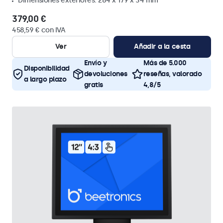
Dimensiones exteriores: 284 x 179 x 34 mm
379,00 €
458,59 € con IVA
Ver
Añadir a la cesta
Envío y
Más de 5.000
Disponibilidad
devoluciones
reseñas, valorado
a largo plazo
gratis
4,8/5