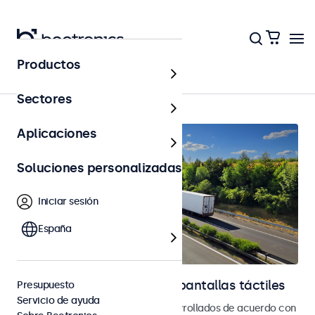
Productos
Automoción
Sectores
Aplicaciones
Soluciones personalizadas
Iniciar sesión
España
Monitores automotrices y pantallas táctiles
Presupuesto
Servicio de ayuda
Monitores y pantallas táctiles desarrollados de acuerdo con