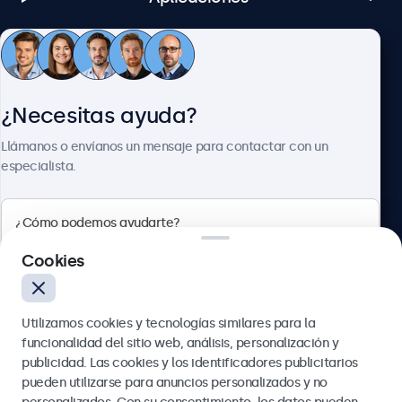
1x
USB-A
Atención al cliente
1 reproductor multimedia USB integrado
Entrada AUX (3.5 mm)
¿Necesitas ayuda?
1x
Sobre Beetronics
Llámanos o envíanos un mensaje para contactar con un
Salida AUX (3.5 mm)
especialista.
1x
Mecánico
Beetronics
Cookies
Tamaño (sin soporte)
Calle de María de Molina, 39, Madrid, 28006, España
275 x 213 x 38 mm
Tamaño de la imagen
Utilizamos cookies y tecnologías similares para la
4.8/5 la valoración de 5000+ empresas
247 x 186 mm
funcionalidad del sitio web, análisis, personalización y
Español
publicidad. Las cookies y los identificadores publicitarios
Peso
pueden utilizarse para anuncios personalizados y no
1800 gramos (2200 gramos con supporte)
Enviar