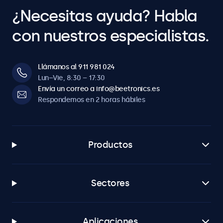
de video.
¿Necesitas ayuda? Habla
Ajuste de brillo
Brillo de la retroiluminación ajustable mediante mando a
con nuestros especialistas.
distancia o regulador opcional.
Reflejo de imagen
Llámanos al 911 981 024
Compatible con teleprompter. La imagen puede invertirse
Lun–Vie, 8:30 – 17:30
horizontal y verticalmente.
Envía un correo a info@beetronics.es
Respondemos en 2 horas hábiles
Conexiones
HDMI
1x
Productos
VGA
1x
Sectores
BNC (CVBS)
1x
RCA vídeo
Aplicaciones