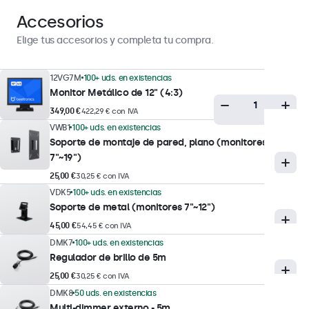
Horizontal, vertical, boca arriba
Accesorios
Elige tus accesorios y completa tu compra.
Rendimiento de la pantalla
12VG7M
100+ uds. en existencias
Brillo máximo
Monitor Metálico de 12" (4:3)
350 nits (típico)
349,00 €
422,29 € con IVA
Brillo mínimo
VWB1
100+ uds. en existencias
Soporte de montaje de pared, plano (monitores
1 nit
7"~19")
Contraste
25,00 €
30,25 € con IVA
800:1
VDK5
100+ uds. en existencias
Soporte de metal (monitores 7"~12")
Ángulo de visión
178° horizontal, 178° vertical
45,00 €
54,45 € con IVA
DMK7
100+ uds. en existencias
Tiempo de respuesta
Regulador de brillo de 5m
10 ms
25,00 €
30,25 € con IVA
Resoluciones soportadas
DMK8
50 uds. en existencias
Multi-dimmer externo - 5m
1920 x 1080 (máx), 640 x 480 (mín)