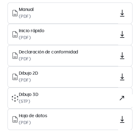
Tamaño diagonal
Manual
(PDF)
12.1 pulgadas (310 mm)
Relación de aspecto
Inicio rápido
4:3
(PDF)
Resolución nativa
Declaración de conformidad
1024 x 768
(PDF)
Píxeles por pulgada
83 PPI
Dibujo 2D
(PDF)
Tipo de panel
IPS-LCD
Dibujo 3D
(STP)
Luz de fondo
LED
Hoja de datos
Superficie
(PDF)
Revestimiento duro antideslumbrante (3H)
Orientación compatible