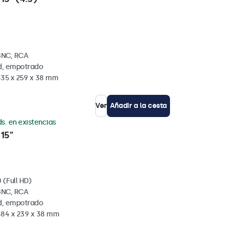
BNC, RCA
ed, empotrado
335 x 259 x 38 mm
Ver
Añadir a la cesta
s. en existencias
15"
 (Full HD)
BNC, RCA
ed, empotrado
384 x 239 x 38 mm