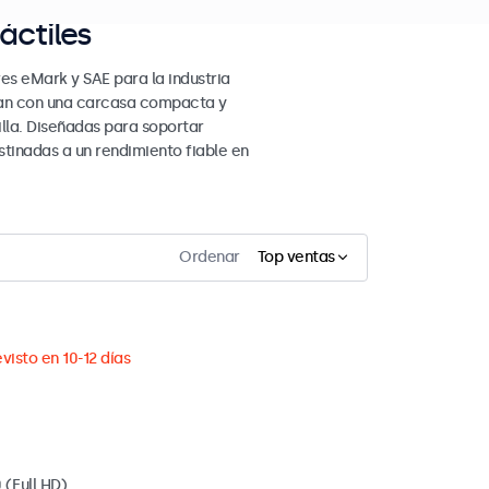
áctiles
es eMark y SAE para la industria
ntan con una carcasa compacta y
lla. Diseñadas para soportar
tinadas a un rendimiento fiable en
Ordenar
Top ventas
visto en 10-12 días
 (Full HD)