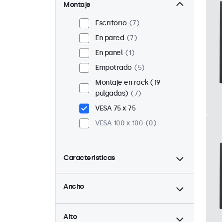
Montaje
Escritorio
7
En pared
7
En panel
1
Empotrado
5
Montaje en rack (19
pulgadas)
7
VESA 75 x 75
VESA 100 x 100
0
Caracteristicas
hasta
4:3 / 5:4
2
Ancho
9-36 Volt
8
hasta
Ajuste de brillo
8
Alto
Reproductor multimedia