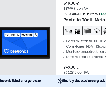
519,00 €
627,99 € con IVA
Referencia:
15HB9M/U1
100
Pantalla Táctil Metá
Panel multitáctil Full-HD d
Conexiones: HDMI, Displa
Montaje: empotrado, en 
Dimensiones exteriores: 
749,00 €
906,29 € con IVA
isponibilidad a largo plazo
Envío y devoluciones gratis