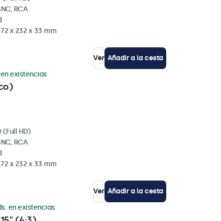
BNC, RCA
d
372 x 232 x 33 mm
Ver
Añadir a la cesta
 en existencias
co)
 (Full HD)
BNC, RCA
d
372 x 232 x 33 mm
Ver
Añadir a la cesta
s. en existencias
15" (4:3)