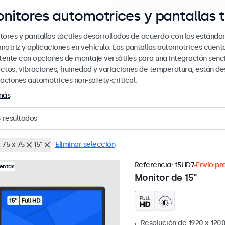
nitores automotrices y pantallas t
tores y pantallas táctiles desarrollados de acuerdo con los estándar
motriz y aplicaciones en vehículo. Las pantallas automotrices cue
stente con opciones de montaje versátiles para una integración senci
ctos, vibraciones, humedad y variaciones de temperatura, están des
caciones automotrices non-safety-critical.
más
8
resultados
 75 x 75
15"
Eliminar selección
Referencia:
15HD7
Envío pre
Ventas
Monitor de 15"
Resolución de 1920 x 1200