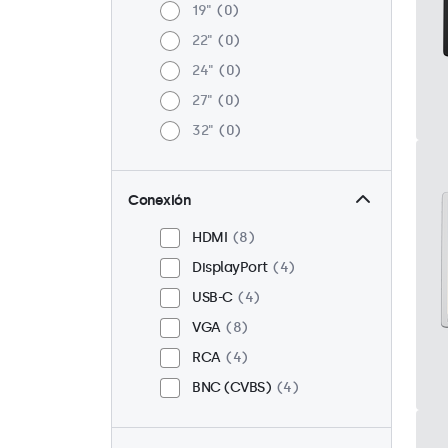
19"
0
22"
0
24"
0
27"
0
32"
0
Conexión
HDMI
8
DisplayPort
4
USB-C
4
VGA
8
RCA
4
BNC (CVBS)
4