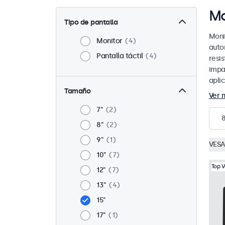
Mo
Tipo de pantalla
Moni
Monitor
4
auto
Pantalla táctil
4
resi
impa
apli
Tamaño
Ver 
7"
2
8"
2
9"
1
VESA
10"
7
Top 
12"
7
13"
4
15"
17"
1