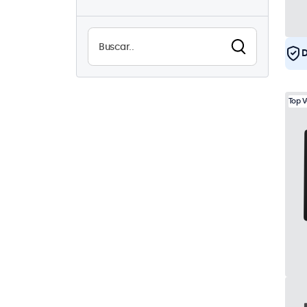
USB
4
Alta luminosidad
1
Legible a la luz del sol
1
D
Impermeable (IP65)
4
A prueba de polvo (IP65)
Top 
4
Uso continuo (24/7)
8
Antivandalismo
4
EN50155
8
eMark
8
DNV
8