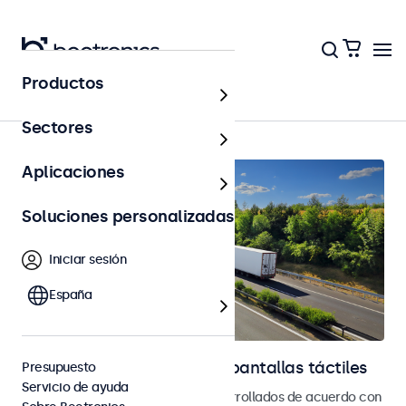
Productos
Página principal
Sectores
Aplicaciones
Soluciones personalizadas
Iniciar sesión
España
Monitores automotrices y pantallas táctiles
Presupuesto
Servicio de ayuda
Monitores y pantallas táctiles desarrollados de acuerdo con