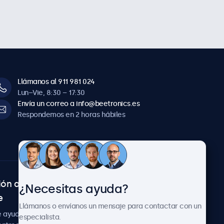
Llámanos al 911 981 024
Lun–Vie, 8:30 – 17:30
Envía un correo a info@beetronics.es
Respondemos en 2 horas hábiles
ión al
Sobre Beetronics
¿Necesitas ayuda?
e
Colaboraciones
Llámanos o envíanos un mensaje para contactar con un
Noticias
e ayuda
especialista.
Sobre nosotros