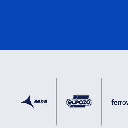
eMark
2
DNV
2