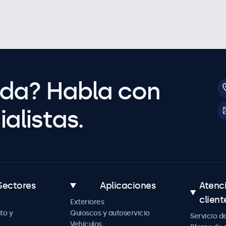
uda? Habla con
alistas.
Sectores
Aplicaciones
Atenc
client
Exteriores
to y
Quioscos y autoservicio
Servicio d
Vehículos