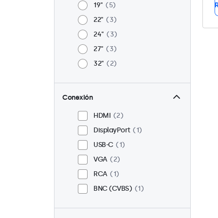
19"
5
R
22"
3
24"
3
27"
3
32"
2
Conexión
HDMI
2
DisplayPort
1
USB-C
1
VGA
2
RCA
1
BNC (CVBS)
1