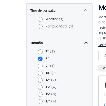
Mo
Tipo de pantalla
Moni
Monitor
1
auto
Pantalla táctil
1
resi
impa
apli
Tamaño
Ver 
7"
2
8"
9"
1
8"
10"
7
12"
7
13"
4
15"
8
C
17"
5