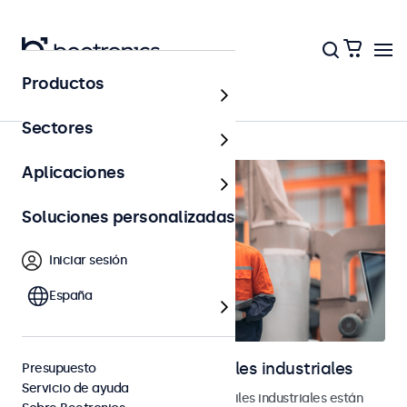
Productos
Industrial
Sectores
Aplicaciones
Soluciones personalizadas
Iniciar sesión
España
Monitores y pantallas táctiles industriales
Presupuesto
Servicio de ayuda
Nuestros monitores y pantallas táctiles industriales están