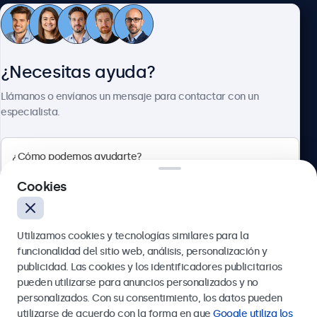
Atención al cliente
¿Necesitas ayuda?
Sobre Beetronics
Llámanos o envíanos un mensaje para contactar con un
especialista.
Beetronics
Cookies
Calle de María de Molina, 39, Madrid, 28006, España
Utilizamos cookies y tecnologías similares para la
4.8/5 la valoración de 5000+ empresas
funcionalidad del sitio web, análisis, personalización y
Español
publicidad. Las cookies y los identificadores publicitarios
pueden utilizarse para anuncios personalizados y no
Enviar
personalizados. Con su consentimiento, los datos pueden
utilizarse de acuerdo con la forma en que
Google utiliza los