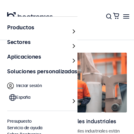
Productos
Página principal
Sectores
Aplicaciones
Soluciones personalizadas
Iniciar sesión
España
Monitores y pantallas táctiles industriales
Presupuesto
Servicio de ayuda
Nuestros monitores y pantallas táctiles industriales están