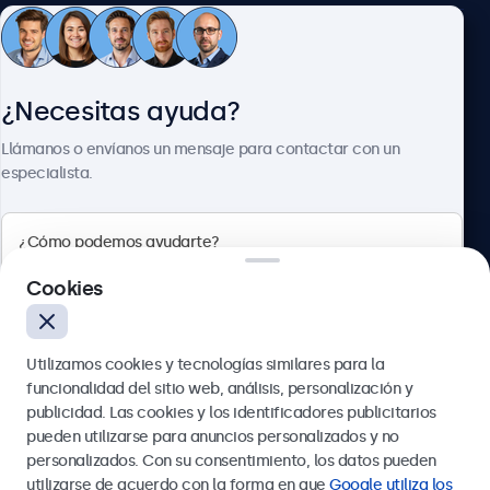
Atención al cliente
¿Necesitas ayuda?
Sobre Beetronics
Llámanos o envíanos un mensaje para contactar con un
especialista.
Beetronics
Cookies
Calle de María de Molina, 39, Madrid, 28006, España
Utilizamos cookies y tecnologías similares para la
4.8/5 la valoración de 5000+ empresas
funcionalidad del sitio web, análisis, personalización y
Español
publicidad. Las cookies y los identificadores publicitarios
pueden utilizarse para anuncios personalizados y no
Enviar
personalizados. Con su consentimiento, los datos pueden
utilizarse de acuerdo con la forma en que
Google utiliza los