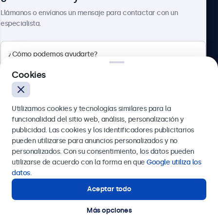
Sobre Beetronics
Llámanos o envíanos un mensaje para contactar con un
especialista.
Beetronics
Cookies
Calle de María de Molina, 39, Madrid, 28006, España
Utilizamos cookies y tecnologías similares para la
4.8/5 la valoración de 5000+ empresas
funcionalidad del sitio web, análisis, personalización y
Español
publicidad. Las cookies y los identificadores publicitarios
pueden utilizarse para anuncios personalizados y no
Enviar
personalizados. Con su consentimiento, los datos pueden
utilizarse de acuerdo con la forma en que
Google utiliza los
O llámanos al
911 981 024
datos
.
Aceptar todo
¿Necesitas ayuda?
Estamos aquí para ayudarte.
Más opciones
© 2026 Beetronics