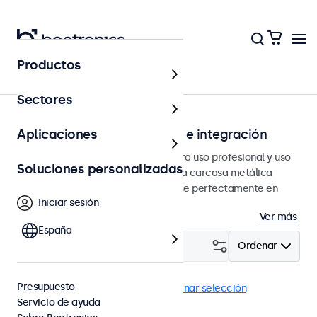
Productos
Página principal
Sectores
Monitores para instalación e integración
Aplicaciones
Monitores integrados diseñados para uso profesional y uso
Soluciones personalizadas
continuo. Estos monitores tienen una carcasa metálica
resistente que les permite integrarse perfectamente en
Iniciar sesión
cualquier entorno.
Ver más
España
Filtrar (
2
)
Ordenar
Presupuesto
Empotrado
Monitores 12"
Eliminar selección
Servicio de ayuda