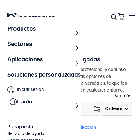
Productos
Página principal
Sectores
Monitores RCA de 7 a 32 pulgadas
Aplicaciones
Monitores RCA diseñados para uso profesional y continuo.
Soluciones personalizadas
Estos monitores RCA ofrecen amplias opciones de
configuración y opciones de montaje versátiles, lo que les
Iniciar sesión
permite integrarse perfectamente en cualquier entorno.
Ver más
España
Filtrar (
1
)
Ordenar
Presupuesto
RCA
Monitores 24"
Eliminar selección
Servicio de ayuda