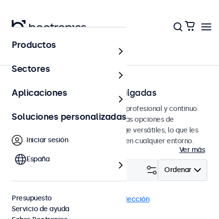
Productos
Página principal
Sectores
Monitores RCA de 7 a 32 pulgadas
Aplicaciones
Monitores RCA diseñados para uso profesional y continuo.
Soluciones personalizadas
Estos monitores RCA ofrecen amplias opciones de
configuración y opciones de montaje versátiles, lo que les
Iniciar sesión
permite integrarse perfectamente en cualquier entorno.
Ver más
España
Filtrar (
1
)
Ordenar
Presupuesto
RCA
Monitores 27"
Eliminar selección
Servicio de ayuda